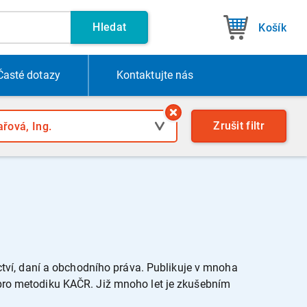
Hledat
Košík
Časté dotazy
Kontakt
ujte nás
Zrušit
filtr
ctví, daní a obchodního práva. Publikuje v mnoha
 pro metodiku KAČR. Již mnoho let je zkušebním