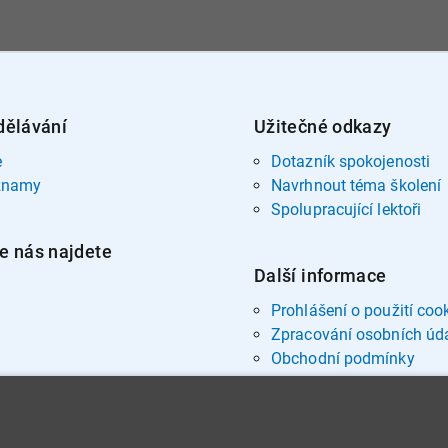
dělávání
Užitečné odkazy
e
Dotazník spokojenosti
znamy
Navrhnout téma školení
Spolupracující lektoři
e nás najdete
Další informace
Prohlášení o použití coo
Zpracování osobních úd
Obchodní podmínky