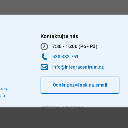
Kontaktujte nás
7:30 - 16:00 (Po - Pá)
530 332 751
info@integracentrum.cz
Odběr pozvánek
na email
kies
ajů
INTEGRA CENTRUM s.r.o.
Jabloňová 662/7
621 00 Brno