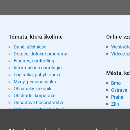
Témata, která školíme
Online vz
Daně, účetnictví
Webinář
Dotace, dotační programy
Videozá
Finance, controlling
Informační technologie
Města, kd
Logistika, pohyb zboží
Mzdy, personalistika
Brno
Občanský zákoník
Ostrava
Obchodní korporace
Praha
Odpadové hospodářství
Zlín
Ochrana osobních údajů
Pohřebnictví
Rozvoj osobnosti