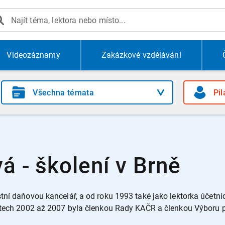
Videozáznamy
Zakázkové vzdělávání
vá - školení v Brně
tní daňovou kancelář, a od roku 1993 také jako lektorka účetni
 letech 2002 až 2007 byla členkou Rady KAČR a členkou Výboru