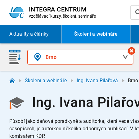
INTEGRA CENTRUM
vzdělávací
kurzy, školení, semináře
Aktuality
a články
Školení a webináře
Školení a webináře
Ing. Ivana Pilařová
Brno
Ing. Ivana Pilařo
Působí jako daňová poradkyně a auditorka, která vede vlas
časopisech, je autorkou několika odborných publikací. V
komisařem KDP.