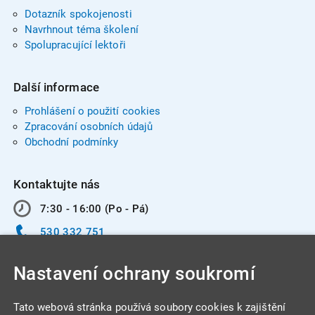
Dotazník spokojenosti
Navrhnout téma školení
Spolupracující lektoři
Další informace
Prohlášení o použití cookies
Zpracování osobních údajů
Obchodní podmínky
Kontaktujte nás
7:30 - 16:00 (Po - Pá)
530 332 751
info@integracentrum.cz
Nastavení ochrany soukromí
Odběr pozvánek
na email
Tato webová stránka používá soubory cookies k zajištění