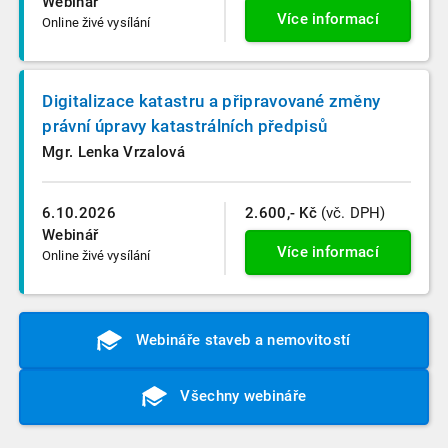
Webinář
Více informací
Online živé vysílání
Digitalizace katastru a připravované změny
právní úpravy katastrálních předpisů
Mgr. Lenka Vrzalová
6.10.2026
2.600,- Kč
(vč. DPH)
Webinář
Více informací
Online živé vysílání
Webináře staveb a nemovitostí
Všechny webináře