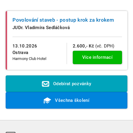
Povolování staveb - postup krok za krokem
JUDr. Vladimíra Sedláčková
13.10.2026
2.600,- Kč
(vč. DPH)
Ostrava
Více informací
Harmony Club Hotel
Odebírat pozvánky
Všechna školení