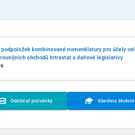
o podpoložek kombinované nomenklatury pro účely ce
itrounijních obchodů Intrastat a daňové legislativy
vá
Odebírat pozvánky
Všechna školení