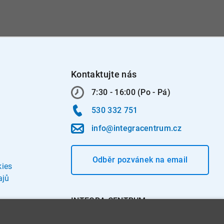
Kontaktujte nás
7:30 - 16:00 (Po - Pá)
530 332 751
info@integracentrum.cz
Odběr pozvánek
na email
kies
ajů
INTEGRA CENTRUM s.r.o.
Jabloňová 662/7