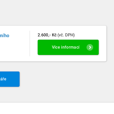
2.600,- Kč
(vč. DPH)
lního
Více informací
áře