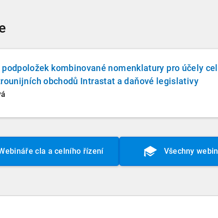
e
o podpoložek kombinované nomenklatury pro účely ce
itrounijních obchodů Intrastat a daňové legislativy
vá
Webináře cla a celního řízení
Všechny webin