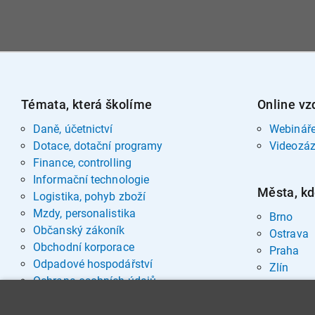
Témata, která školíme
Online vz
Daně, účetnictví
Webinář
Dotace, dotační programy
Videozá
Finance, controlling
Informační technologie
Města, kd
Logistika, pohyb zboží
Mzdy, personalistika
Brno
Občanský zákoník
Ostrava
Obchodní korporace
Praha
Odpadové hospodářství
Zlín
Ochrana osobních údajů
Pohřebnictví
Rozvoj osobnosti