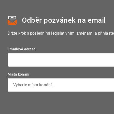
vnitrounijního obchodu, který nepodléhá celnímu dohledu.
Odběr pozvánek
na email
Držte krok s posledními legislativními změnami a přihlast
Emailová adresa
Místa konání
Vyberte místa konání...