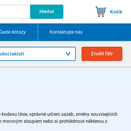
Hledat
Košík
Časté dotazy
Kontakt
ujte nás
Zrušit
filtr
 kodexu Unie, správné určení sazeb, změny souvisejících
kým morovým sloupem nebo si prohlédnout některou z