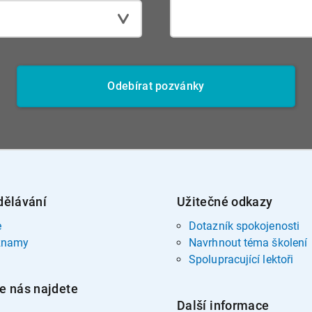
Odebírat pozvánky
dělávání
Užitečné odkazy
e
Dotazník spokojenosti
znamy
Navrhnout téma školení
Spolupracující lektoři
e nás najdete
Další informace