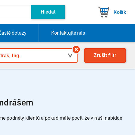
Hledat
Košík
Časté dotazy
Kontakt
ujte nás
Zrušit
filtr
Ondrášem
 podněty klientů a pokud máte pocit, že v naší nabídce