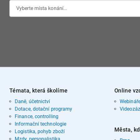
Vyberte místa konání...
Témata, která školíme
Online vz
Daně, účetnictví
Webinář
Dotace, dotační programy
Videozá
Finance, controlling
Informační technologie
Města, kd
Logistika, pohyb zboží
Mzdy, personalistika