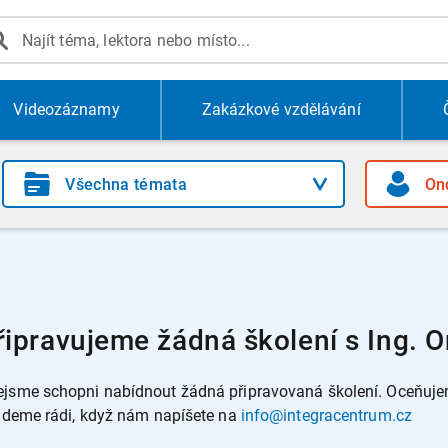
Videozáznamy
Zakázkové vzdělávání
řipravujeme žádná školení s Ing. 
jsme schopni nabídnout žádná připravovaná školení. Oceňujeme
budeme rádi, když nám napíšete na
info@integracentrum.cz