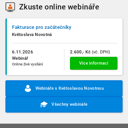
Zkuste
online webináře
Fakturace pro začátečníky
Květoslava Novotná
6.11.2026
2.600,- Kč
(vč. DPH)
Webinář
Více informací
Online živé vysílání
Webináře s Květoslavou Novotnou
Všechny webináře