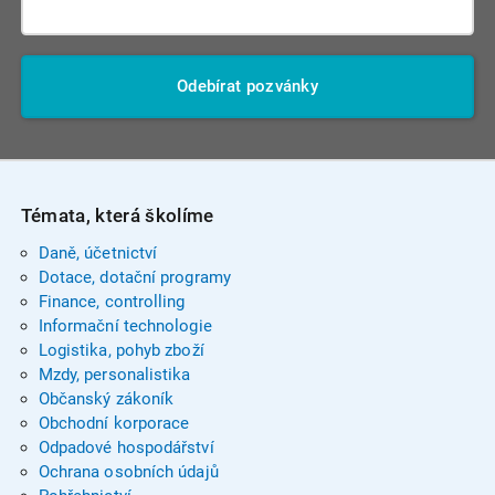
Odebírat pozvánky
Témata, která školíme
Daně, účetnictví
Dotace, dotační programy
Finance, controlling
Informační technologie
Logistika, pohyb zboží
Mzdy, personalistika
Občanský zákoník
Obchodní korporace
Odpadové hospodářství
Ochrana osobních údajů