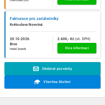
Interhotel Zlín
Fakturace pro začátečníky
Květoslava Novotná
20.10.2026
2.600,- Kč
(vč. DPH)
Brno
Více informací
Hotel Avanti
Odebírat pozvánky
Všechna školení