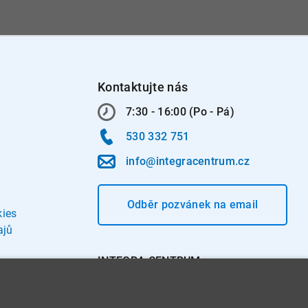
Kontaktujte nás
7:30 - 16:00 (Po - Pá)
530 332 751
info@integracentrum.cz
Odběr pozvánek
na email
kies
ajů
INTEGRA CENTRUM s.r.o.
Jabloňová 662/7
621 00 Brno