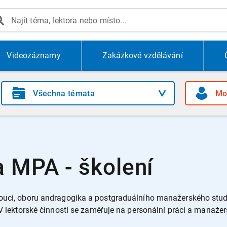
Videozáznamy
Zakázkové vzdělávání
a MPA - školení
omouci, oboru andragogika a postgraduálního manažerského st
. V lektorské činnosti se zaměřuje na personální práci a manaže