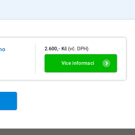
2.600,- Kč
(vč. DPH)
ého
Více informací