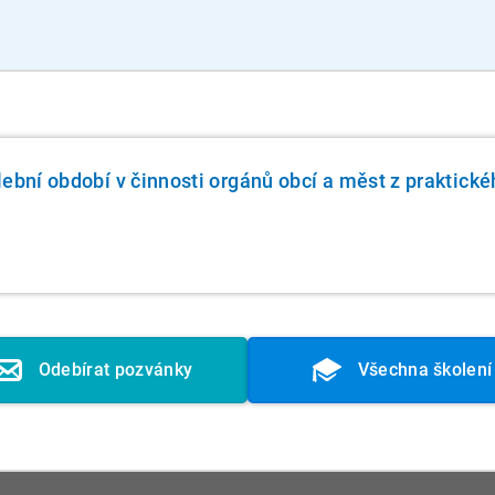
lební období v činnosti orgánů obcí a měst z praktick
A
Odebírat pozvánky
Všechna školení