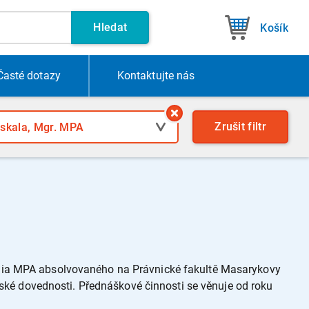
Hledat
Košík
Časté dotazy
Kontakt
ujte nás
Zrušit
filtr
udia MPA absolvovaného na Právnické fakultě Masarykovy
rské dovednosti. Přednáškové činnosti se věnuje od roku