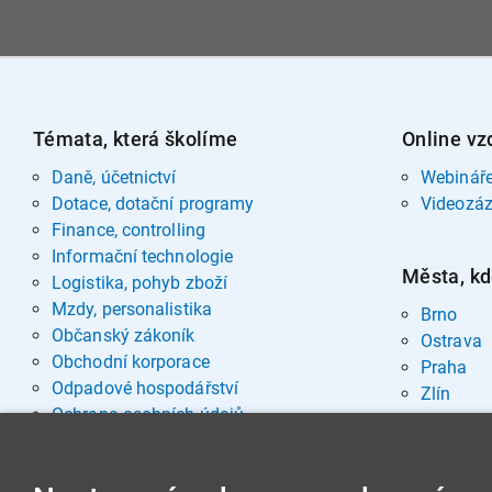
Témata, která školíme
Online vz
Daně, účetnictví
Webinář
Dotace, dotační programy
Videozá
Finance, controlling
Informační technologie
Města, kd
Logistika, pohyb zboží
Mzdy, personalistika
Brno
Občanský zákoník
Ostrava
Obchodní korporace
Praha
Odpadové hospodářství
Zlín
Ochrana osobních údajů
Pohřebnictví
Rozvoj osobnosti