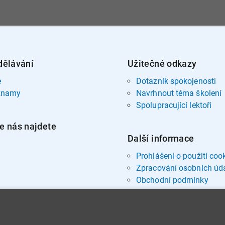
dělávání
Užitečné odkazy
e
Dotazník spokojenosti
znamy
Navrhnout téma školení
Spolupracující lektoři
e nás najdete
Další informace
Prohlášení o použití coo
Zpracování osobních úd
Obchodní podmínky