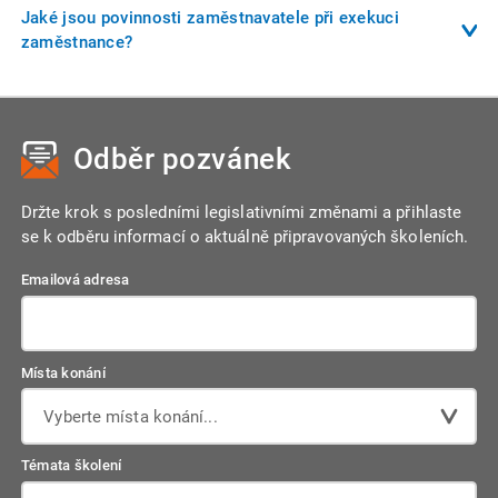
potřeby a oprávněné zájmy zaměstnance. Musí být
Jaké jsou povinnosti zaměstnavatele při exekuci
výši.
oznámena nejméně 14 dní předem, pokud se nedohodne
zaměstnance?
jinak. Povinnost vydávat písemný rozvrh dovolené byla
Zaměstnavatel je povinen provádět srážky ze mzdy podle
zrušena.
rozhodnutí exekutora. Při vícečetných exekucích se
uplatňuje dvoutřetinový systém srážek. Zaměstnavatel musí
Odběr pozvánek
reagovat na rozhodnutí exekutora od měsíce následujícího
po doručení.
Držte krok s posledními legislativními změnami a přihlaste
se k odběru informací o aktuálně připravovaných školeních.
Emailová adresa
Místa konání
Vyberte místa konání...
Témata školení