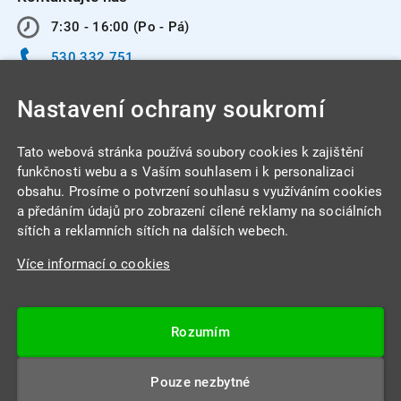
7:30 - 16:00 (Po - Pá)
530 332 751
info@integracentrum.cz
Nastavení ochrany soukromí
Odběr pozvánek
na email
Tato webová stránka používá soubory cookies k zajištění
funkčnosti webu a s Vaším souhlasem i k personalizaci
obsahu. Prosíme o potvrzení souhlasu s využíváním cookies
INTEGRA CENTRUM s.r.o.
a předáním údajů pro zobrazení cílené reklamy na sociálních
Jabloňová 662/7
sítích a reklamních sítích na dalších webech.
621 00 Brno
Více informací o cookies
IČ: 26234203
DIČ: CZ26234203
Rozumím
Datová schránka: 4beca6d
Pouze nezbytné