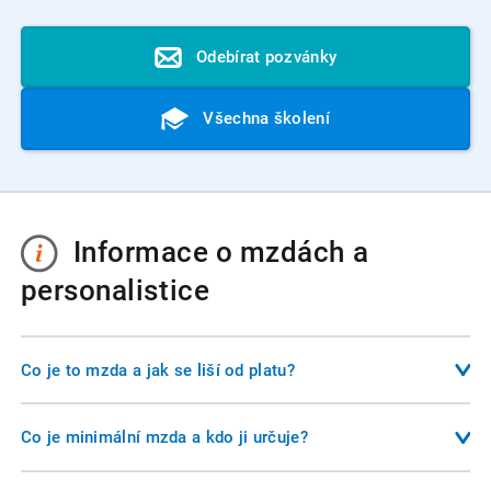
Odebírat pozvánky
Všechna školení
Informace o mzdách a
personalistice
Co je to mzda a jak se liší od platu?
Mzda je finanční odměna za práci poskytovaná zaměstnanci
v soukromém sektoru, zatímco plat je odměna vyplácená
Co je minimální mzda a kdo ji určuje?
zaměstnancům veřejného sektoru. Oba typy odměn
Minimální mzda je nejnižší zákonem stanovená odměna za
podléhají zákoníku práce, ale plat se řídí platovými