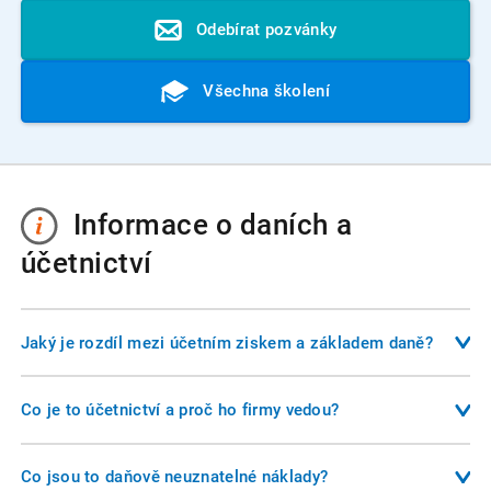
Odebírat pozvánky
Všechna školení
Informace o daních a
účetnictví
Jaký je rozdíl mezi účetním ziskem a základem daně?
Účetní zisk je rozdíl mezi výnosy a náklady podle účetních
pravidel. Základ daně je upravený účetní zisk o položky,
Co je to účetnictví a proč ho firmy vedou?
které zákon o daních z příjmů považuje za daňově
Účetnictví je systém evidence hospodářských operací, který
neuznatelné nebo nezdanitelné. Například náklady na
slouží nejen podnikateli, ale i státu, investorům a dalším
Co jsou to daňově neuznatelné náklady?
reprezentaci, pokuty nebo neuhrazené úroky mohou být