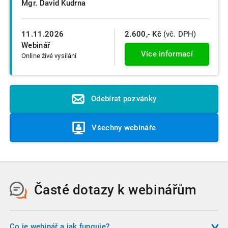
Mgr. David Kudrna
11.11.2026
2.600,- Kč
(vč. DPH)
Webinář
Více informací
Online živé vysílání
Odebírat pozvánky
Všechny webináře
Časté dotazy k webinářům
Co je webinář a jak funguje?