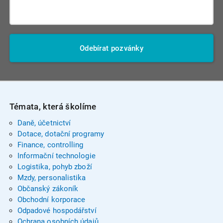
Odebírat pozvánky
Témata, která školíme
Daně, účetnictví
Dotace, dotační programy
Finance, controlling
Informační technologie
Logistika, pohyb zboží
Mzdy, personalistika
Občanský zákoník
Obchodní korporace
Odpadové hospodářství
Ochrana osobních údajů