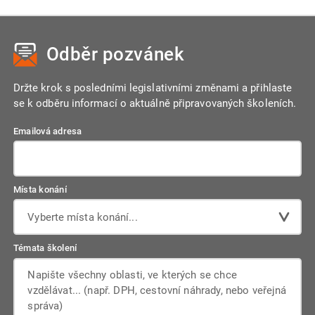
Ano, je zřejmé, že přechod na takto rozsáhlý systém bude
vyžadovat čas. Počítá se s přechodným obdobím, během
kterého budou souběžně fungovat stávající kanály pro
Odběr pozvánek
podávání výkazů i nový systém JMHZ. To má zajistit hladký
náběh, odchytání případných "porodních bolestí" a
minimalizovat rizika pro zaměstnavatele.
Držte krok s posledními legislativními změnami a přihlaste
se k odběru informací o aktuálně připravovaných školeních.
Emailová adresa
Místa konání
Vyberte místa konání...
Témata školení