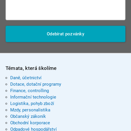
Odebírat pozvánky
Témata, která školíme
Daně, účetnictví
Dotace, dotační programy
Finance, controlling
Informační technologie
Logistika, pohyb zboží
Mzdy, personalistika
Občanský zákoník
Obchodní korporace
Odpadové hospodářství