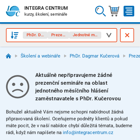
INTEGRA CENTRUM
kurzy, školení, semináře
PhDr. Dagmar Kučerová
Prezenční semináře
Jednotné měsíční hlášení (JMHZ)
Školení a webináře
PhDr. Dagmar Kučerová
Prez
Aktuálně nepřipravujeme žádné
prezenční semináře na oblast
jednotného měsíčního hlášení
zaměstnavatele s PhDr. Kučerovou
Bohužel aktuálně Vám nejsme schopni nabídnout žádná
připravovaná školení. Oceňujeme podněty klientů a pokud
máte pocit, že v naší nabídce chybí důležitá témata, budeme
rádi, když nám napíšete na
info@integracentrum.cz