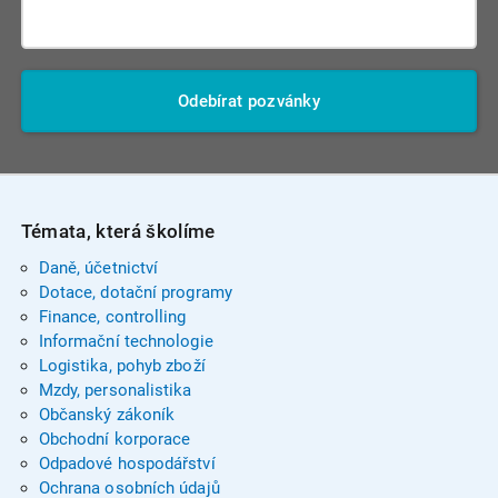
Odebírat pozvánky
Témata, která školíme
Daně, účetnictví
Dotace, dotační programy
Finance, controlling
Informační technologie
Logistika, pohyb zboží
Mzdy, personalistika
Občanský zákoník
Obchodní korporace
Odpadové hospodářství
Ochrana osobních údajů