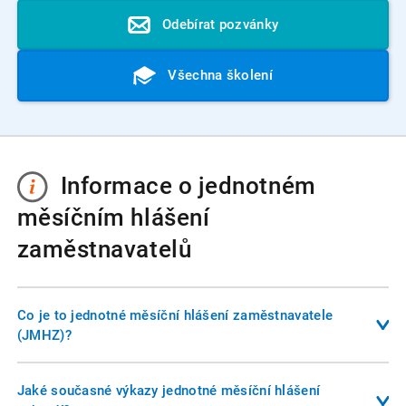
Odebírat pozvánky
Všechna školení
Informace o jednotném
měsíčním hlášení
zaměstnavatelů
Co je to jednotné měsíční hlášení zaměstnavatele
(JMHZ)?
Jednotné měsíční hlášení je nový digitalizační projekt, který
sjednocuje většinu reportovacích povinností zaměstnavatele
Jaké současné výkazy jednotné měsíční hlášení