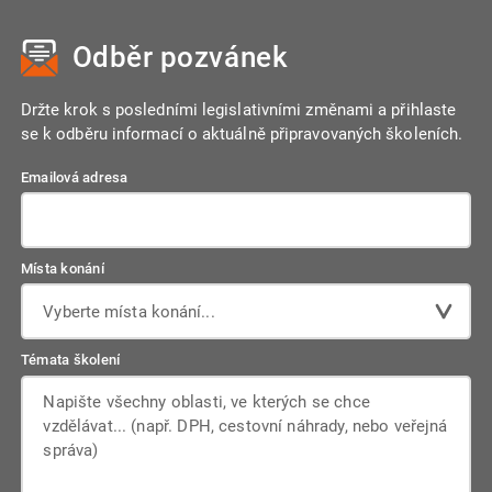
vyžadovat čas. Počítá se s přechodným obdobím, během
kterého budou souběžně fungovat stávající kanály pro
Odběr pozvánek
podávání výkazů i nový systém JMHZ. To má zajistit hladký
náběh, odchytání případných "porodních bolestí" a
minimalizovat rizika pro zaměstnavatele.
Držte krok s posledními legislativními změnami a přihlaste
se k odběru informací o aktuálně připravovaných školeních.
Emailová adresa
Místa konání
Vyberte místa konání...
Témata školení