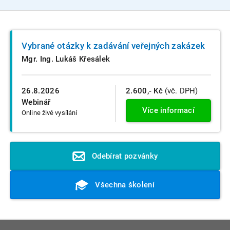
Vybrané otázky k zadávání veřejných zakázek
Mgr. Ing. Lukáš Křesálek
26.8.2026
2.600,- Kč
(vč. DPH)
Webinář
Více informací
Online živé vysílání
Odebírat pozvánky
Všechna školení