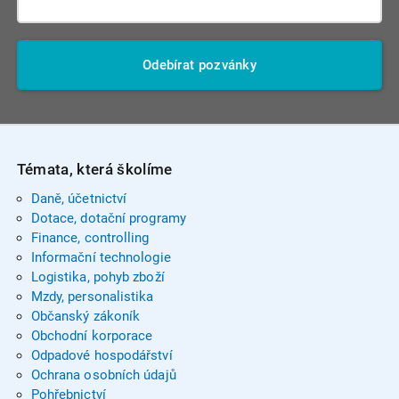
Odebírat pozvánky
Témata, která školíme
Daně, účetnictví
Dotace, dotační programy
Finance, controlling
Informační technologie
Logistika, pohyb zboží
Mzdy, personalistika
Občanský zákoník
Obchodní korporace
Odpadové hospodářství
Ochrana osobních údajů
Pohřebnictví