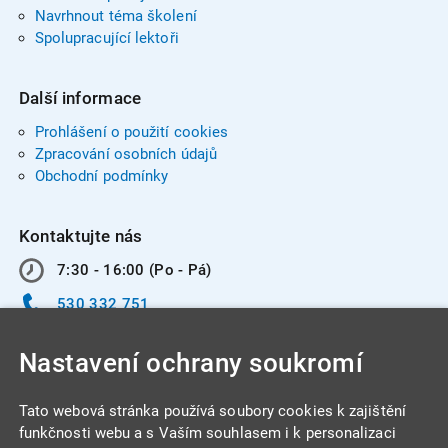
Navrhnout téma školení
Spolupracující lektoři
Další informace
Prohlášení o použití cookies
Zpracování osobních údajů
Obchodní podmínky
Kontaktujte nás
7:30 - 16:00 (Po - Pá)
530 332 751
info@integracentrum.cz
Nastavení ochrany soukromí
Odběr pozvánek
na email
Tato webová stránka používá soubory cookies k zajištění
funkčnosti webu a s Vaším souhlasem i k personalizaci