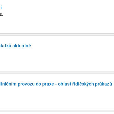
í
D.
latků aktuálně
ilničním provozu do praxe - oblast řidičských průkazů