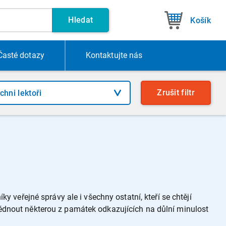
Hledat
Košík
Časté dotazy
Kontakt
ujte nás
Zrušit
filtr
y veřejné správy ale i všechny ostatní, kteří se chtějí
édnout některou z památek odkazujících na důlní minulost