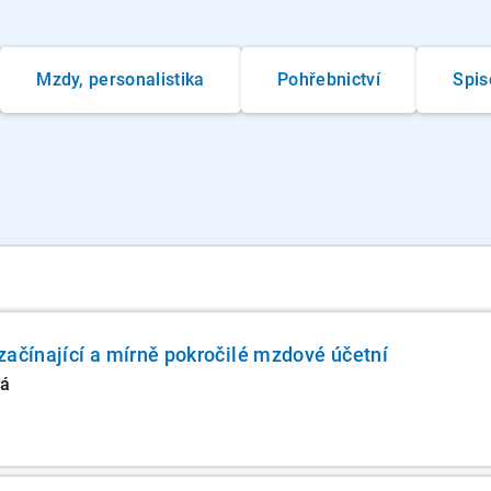
Mzdy, personalistika
Pohřebnictví
Spis
začínající a mírně pokročilé mzdové účetní
vá