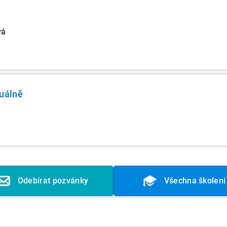
vá
tuálně
Odebírat pozvánky
Všechna školení