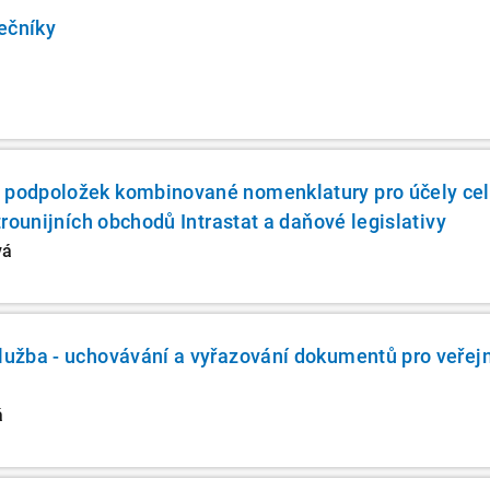
ečníky
o podpoložek kombinované nomenklatury pro účely ce
itrounijních obchodů Intrastat a daňové legislativy
vá
služba - uchovávání a vyřazování dokumentů pro veřej
á