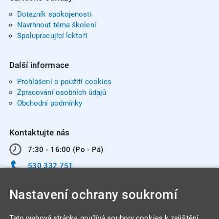
Dotazník spokojenosti
Navrhnout téma školení
Spolupracující lektoři
Další informace
Prohlášení o použití cookies
Zpracování osobních údajů
Obchodní podmínky
Kontaktujte nás
7:30 - 16:00 (Po - Pá)
530 332 751
info@integracentrum.cz
Nastavení ochrany soukromí
Odběr pozvánek
na email
Tato webová stránka používá soubory cookies k zajištění