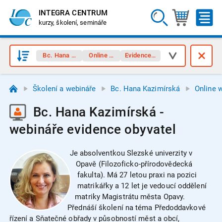
INTEGRA CENTRUM
kurzy, školení, semináře
Bc. Hana Kazimírská
Online webináře
Evidence obyvatel
Školení a webináře
Bc. Hana Kazimírská
Online 
Bc. Hana Kazimírská -
webináře evidence obyvatel
Je absolventkou Slezské univerzity v
Opavě (Filozoficko-přírodovědecká
fakulta). Má 27 letou praxi na pozici
matrikářky a 12 let je vedoucí oddělení
matriky Magistrátu města Opavy.
Přednáší školení na téma Předoddavkové
řízení a Sňatečné obřady v působností měst a obcí,