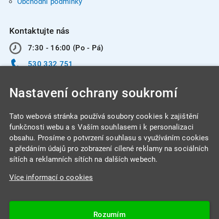
Obchodní podmínky
Kontaktujte nás
7:30 - 16:00 (Po - Pá)
530 332 751
info@integracentrum.cz
Nastavení ochrany soukromí
Odběr pozvánek
na email
Tato webová stránka používá soubory cookies k zajištění
funkčnosti webu a s Vaším souhlasem i k personalizaci
obsahu. Prosíme o potvrzení souhlasu s využíváním cookies
INTEGRA CENTRUM s.r.o.
a předáním údajů pro zobrazení cílené reklamy na sociálních
Jabloňová 662/7
sítích a reklamních sítích na dalších webech.
621 00 Brno
Více informací o cookies
IČ: 26234203
DIČ: CZ26234203
Rozumím
Datová schránka: 4beca6d