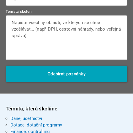
Témata školení
Odebírat pozvánky
Témata, která školíme
Daně, účetnictví
Dotace, dotační programy
Finance, controlling