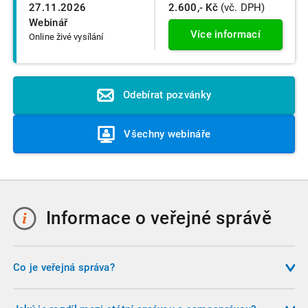
27.11.2026
2.600,- Kč
(vč. DPH)
Webinář
Více informací
Online živé vysílání
Odebírat pozvánky
Všechny webináře
Informace o veřejné správě
Co je veřejná správa?
Veřejná správa je soubor činností, které vykonávají orgány