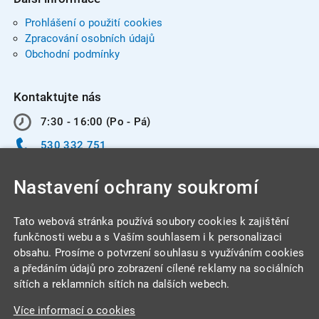
Prohlášení o použití cookies
Zpracování osobních údajů
Obchodní podmínky
Kontaktujte nás
7:30 - 16:00 (Po - Pá)
530 332 751
info@integracentrum.cz
Nastavení ochrany soukromí
Odběr pozvánek
na email
Tato webová stránka používá soubory cookies k zajištění
funkčnosti webu a s Vaším souhlasem i k personalizaci
obsahu. Prosíme o potvrzení souhlasu s využíváním cookies
INTEGRA CENTRUM s.r.o.
a předáním údajů pro zobrazení cílené reklamy na sociálních
Jabloňová 662/7
sítích a reklamních sítích na dalších webech.
621 00 Brno
Více informací o cookies