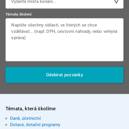
Vyberte místa konání...
Témata školení
Odebírat pozvánky
Témata, která školíme
Daně, účetnictví
Dotace, dotační programy