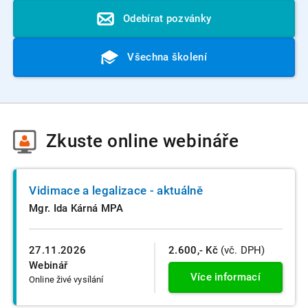
Odebírat pozvánky
Všechna školení
Zkuste
online webináře
Vidimace a legalizace - aktuálně
Mgr. Ida Kárná MPA
27.11.2026
2.600,- Kč
(vč. DPH)
Webinář
Více informací
Online živé vysílání