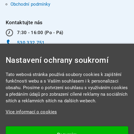
Obchodní podmínky
Kontaktujte nás
7:30 - 16:00 (Po - Pá)
530 332 751
info@integracentrum.cz
Nastavení ochrany soukromí
Odběr pozvánek
na email
Tato webová stránka používá soubory cookies k zajištění
funkčnosti webu a s Vaším souhlasem i k personalizaci
obsahu. Prosíme o potvrzení souhlasu s využíváním cookies
INTEGRA CENTRUM s.r.o.
a předáním údajů pro zobrazení cílené reklamy na sociálních
Jabloňová 662/7
sítích a reklamních sítích na dalších webech.
621 00 Brno
Více informací o cookies
IČ: 26234203
DIČ: CZ26234203