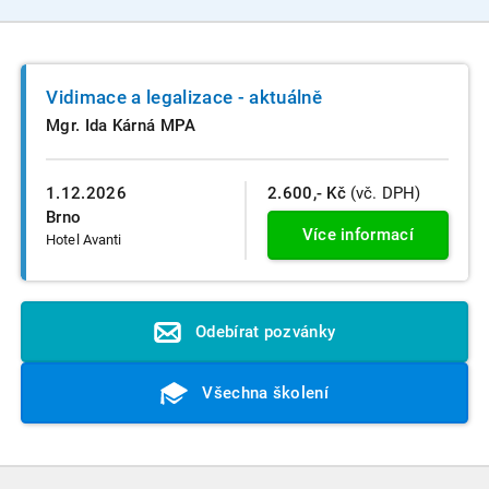
Vidimace a legalizace - aktuálně
Mgr. Ida Kárná MPA
1.12.2026
2.600,- Kč
(vč. DPH)
Brno
Více informací
Hotel Avanti
Odebírat pozvánky
Všechna školení