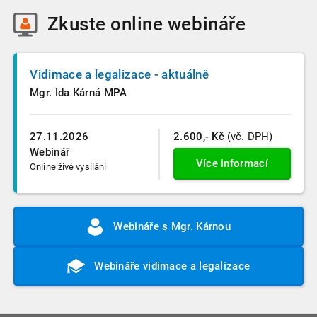
Zkuste
online webináře
Vidimace a legalizace - aktuálně
Mgr. Ida Kárná MPA
27.11.2026
2.600,- Kč
(vč. DPH)
Webinář
Více informací
Online živé vysílání
Webináře s Mgr. Kárnou
Webináře vidimace a legalizace