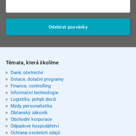
Odebírat pozvánky
Témata, která školíme
Daně, účetnictví
Dotace, dotační programy
Finance, controlling
Informační technologie
Logistika, pohyb zboží
Mzdy, personalistika
Občanský zákoník
Obchodní korporace
Odpadové hospodářství
Ochrana osobních údajů