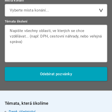
Místa konání
Vyberte místa konání...
Témata školení
Odebírat pozvánky
Témata, která školíme
Daně, účetnictví