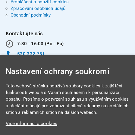
Prohlášení o použití cookies
Zpracování osobních údajů
Obchodní podmínky
Kontaktujte nás
7:30 - 16:00 (Po - Pá)
530 332 751
info@integracentrum.cz
Nastavení ochrany soukromí
Odběr pozvánek
na email
Tato webová stránka používá soubory cookies k zajištění
funkčnosti webu a s Vaším souhlasem i k personalizaci
obsahu. Prosíme o potvrzení souhlasu s využíváním cookies
INTEGRA CENTRUM s.r.o.
a předáním údajů pro zobrazení cílené reklamy na sociálních
Jabloňová 662/7
sítích a reklamních sítích na dalších webech.
621 00 Brno
Více informací o cookies
IČ: 26234203