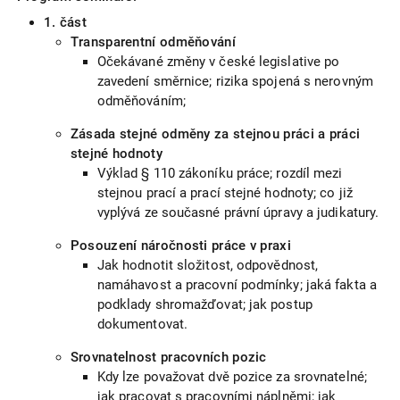
1. část
Transparentní odměňování
Očekávané změny v české legislative po
zavedení směrnice; rizika spojená s nerovným
odměňováním;
Zásada stejné odměny za stejnou práci a práci
stejné hodnoty
Výklad § 110 zákoníku práce; rozdíl mezi
stejnou prací a prací stejné hodnoty; co již
vyplývá ze současné právní úpravy a judikatury.
Posouzení náročnosti práce v praxi
Jak hodnotit složitost, odpovědnost,
namáhavost a pracovní podmínky; jaká fakta a
podklady shromažďovat; jak postup
dokumentovat.
Srovnatelnost pracovních pozic
Kdy lze považovat dvě pozice za srovnatelné;
jak pracovat s pracovními náplněmi; jak