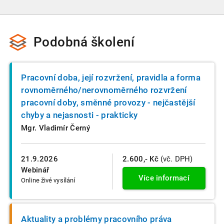
objednávce. Uděláme následně maximum, abychom Vám
obvykle končí kolem 14:00, ale záleží na délce přestávky, na
vyšli vstříc a požadovaný oběd zajistili.
množství dotazů během přednášky a na dalších
okolnostech.
Podobná školení
Pracovní doba, její rozvržení, pravidla a forma
rovnoměrného/nerovnoměrného rozvržení
pracovní doby, směnné provozy - nejčastější
chyby a nejasnosti - prakticky
Mgr. Vladimír Černý
21.9.2026
2.600,- Kč
(vč. DPH)
Webinář
Více informací
Online živé vysílání
Aktuality a problémy pracovního práva