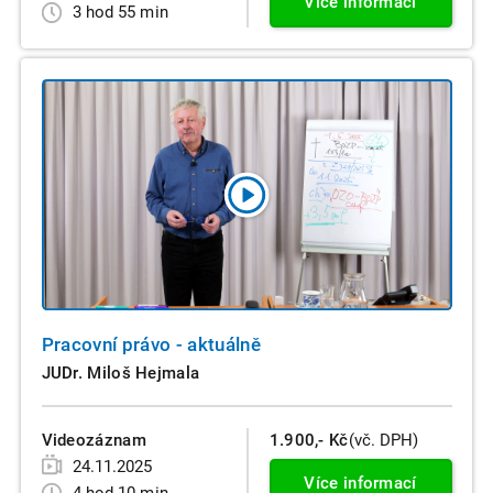
Více informací
3 hod 55 min
Pracovní právo - aktuálně
JUDr. Miloš Hejmala
Videozáznam
1.900,- Kč
(vč. DPH)
24.11.2025
Více informací
4 hod 10 min