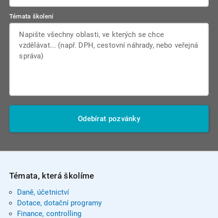
Témata školení
Odebírat pozvánky
Témata, která školíme
Daně, účetnictví
Dotace, dotační programy
Finance, controlling