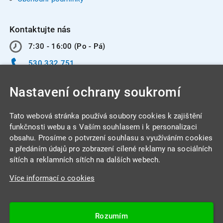
Kontaktujte nás
7:30 - 16:00 (Po - Pá)
530 332 751
info@integracentrum.cz
Nastavení ochrany soukromí
Odběr pozvánek
na email
Tato webová stránka používá soubory cookies k zajištění
funkčnosti webu a s Vaším souhlasem i k personalizaci
obsahu. Prosíme o potvrzení souhlasu s využíváním cookies
INTEGRA CENTRUM s.r.o.
a předáním údajů pro zobrazení cílené reklamy na sociálních
Jabloňová 662/7
sítích a reklamních sítích na dalších webech.
621 00 Brno
Více informací o cookies
IČ: 26234203
DIČ: CZ26234203
Rozumím
Datová schránka: 4beca6d