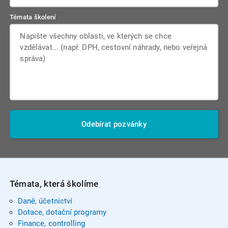
Témata školení
Odebírat pozvánky
Témata, která školíme
Daně, účetnictví
Dotace, dotační programy
Finance, controlling