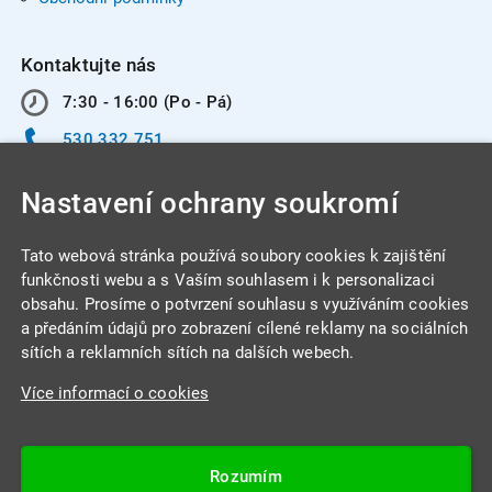
Kontaktujte nás
7:30 - 16:00 (Po - Pá)
530 332 751
info@integracentrum.cz
Nastavení ochrany soukromí
Odběr pozvánek
na email
Tato webová stránka používá soubory cookies k zajištění
funkčnosti webu a s Vaším souhlasem i k personalizaci
obsahu. Prosíme o potvrzení souhlasu s využíváním cookies
INTEGRA CENTRUM s.r.o.
a předáním údajů pro zobrazení cílené reklamy na sociálních
Jabloňová 662/7
sítích a reklamních sítích na dalších webech.
621 00 Brno
Více informací o cookies
IČ: 26234203
DIČ: CZ26234203
Rozumím
Datová schránka: 4beca6d