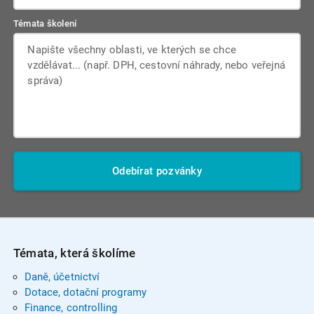
Témata školení
Odebírat pozvánky
Témata, která školíme
Daně, účetnictví
Dotace, dotační programy
Finance, controlling