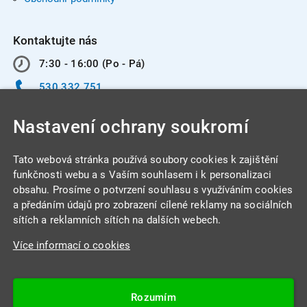
Kontaktujte nás
7:30 - 16:00 (Po - Pá)
530 332 751
info@integracentrum.cz
Nastavení ochrany soukromí
Odběr pozvánek
na email
Tato webová stránka používá soubory cookies k zajištění
funkčnosti webu a s Vaším souhlasem i k personalizaci
obsahu. Prosíme o potvrzení souhlasu s využíváním cookies
INTEGRA CENTRUM s.r.o.
a předáním údajů pro zobrazení cílené reklamy na sociálních
Jabloňová 662/7
sítích a reklamních sítích na dalších webech.
621 00 Brno
Více informací o cookies
IČ: 26234203
DIČ: CZ26234203
Rozumím
Datová schránka: 4beca6d