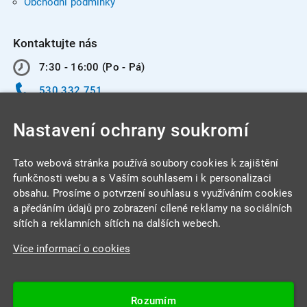
Obchodní podmínky
Kontaktujte nás
7:30 - 16:00 (Po - Pá)
530 332 751
info@integracentrum.cz
Nastavení ochrany soukromí
Odběr pozvánek
na email
Tato webová stránka používá soubory cookies k zajištění
funkčnosti webu a s Vaším souhlasem i k personalizaci
obsahu. Prosíme o potvrzení souhlasu s využíváním cookies
INTEGRA CENTRUM s.r.o.
a předáním údajů pro zobrazení cílené reklamy na sociálních
Jabloňová 662/7
sítích a reklamních sítích na dalších webech.
621 00 Brno
Více informací o cookies
IČ: 26234203
DIČ: CZ26234203
Rozumím
Datová schránka: 4beca6d