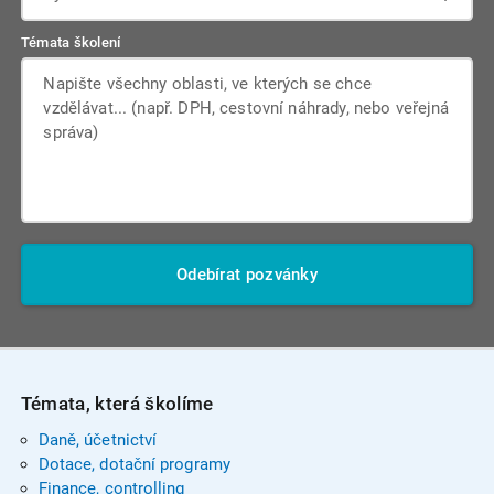
Témata školení
Odebírat pozvánky
Témata, která školíme
Daně, účetnictví
Dotace, dotační programy
Finance, controlling