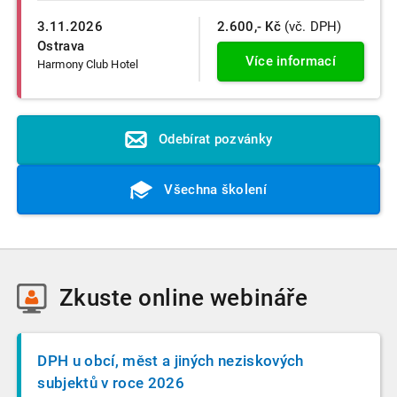
3.11.2026
2.600,- Kč
(vč. DPH)
Ostrava
Více informací
Harmony Club Hotel
Odebírat pozvánky
Všechna školení
Zkuste
online webináře
DPH u obcí, měst a jiných neziskových
subjektů v roce 2026