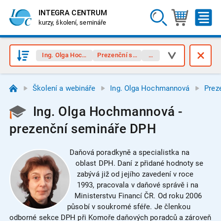
INTEGRA CENTRUM
kurzy, školení, semináře
Ing. Olga Hochmannová
Prezenční semináře
DPH
Školení a webináře
Ing. Olga Hochmannová
Prez
Ing. Olga Hochmannová -
prezenční semináře DPH
Daňová poradkyně a specialistka na
oblast DPH. Daní z přidané hodnoty se
zabývá již od jejího zavedení v roce
1993, pracovala v daňové správě i na
Ministerstvu Financí ČR. Od roku 2006
působí v soukromé sféře. Je členkou
odborné sekce DPH při Komoře daňových poradců a zároveň