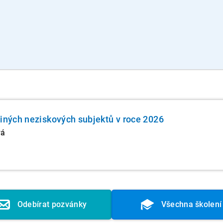
jiných neziskových subjektů v roce 2026
vá
Odebírat pozvánky
Všechna školení