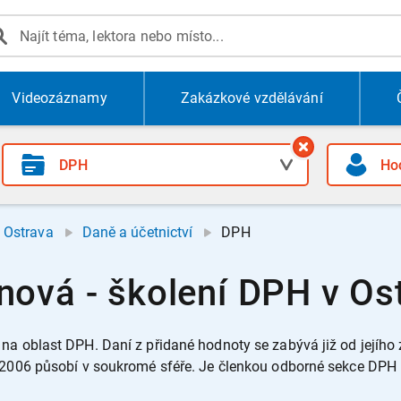
Videozáznamy
Zakázkové vzdělávání
Ostrava
Daně a účetnictví
DPH
ová - školení DPH v Os
na oblast DPH. Daní z přidané hodnoty se zabývá již od jejího 
u 2006 působí v soukromé sféře. Je členkou odborné sekce DP