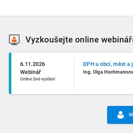
Vyzkoušejte
online webinář
6.11.2026
DPH u obcí, měst a 
Webinář
Ing. Olga Hochmanno
Online živé vysílání
W