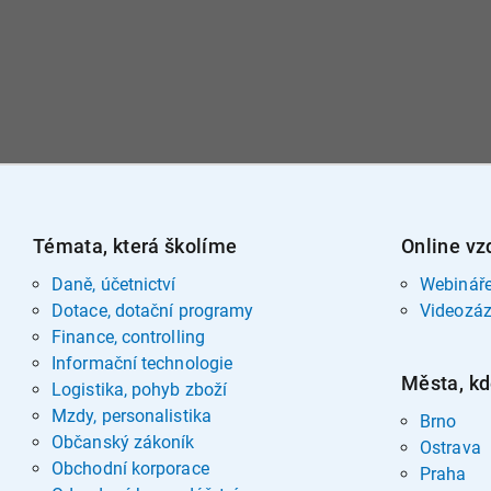
Témata, která školíme
Online vz
Daně, účetnictví
Webinář
Dotace, dotační programy
Videozá
Finance, controlling
Informační technologie
Města, kd
Logistika, pohyb zboží
Mzdy, personalistika
Brno
Občanský zákoník
Ostrava
Obchodní korporace
Praha