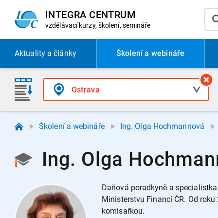
INTEGRA CENTRUM
vzdělávací
kurzy, školení, semináře
Aktuality
a články
Školení a webináře
Školení a webináře
Ing. Olga Hochmannová
Ing. Olga Hochmann
Daňová poradkyně a specialistka 
Ministerstvu Financí ČR. Od rok
komisařkou.