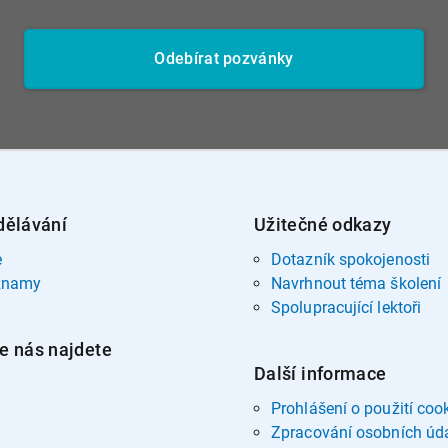
Odebírat pozvánky
dělávání
Užitečné odkazy
e
Dotazník spokojenosti
znamy
Navrhnout téma školení
Spolupracující lektoři
e nás najdete
Další informace
Prohlášení o použití coo
Zpracování osobních úd