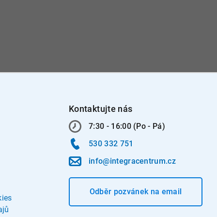
Kontaktujte nás
7:30 - 16:00 (Po - Pá)
530 332 751
info@integracentrum.cz
Odběr pozvánek
na email
kies
ajů