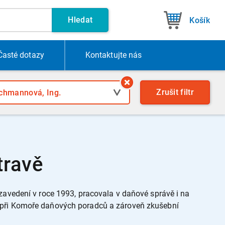
Hledat
Košík
Časté dotazy
Kontakt
ujte nás
Zrušit
filtr
travě
zavedení v roce 1993, pracovala v daňové správě i na
H při Komoře daňových poradců a zároveň zkušební