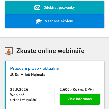
Odebírat pozvánky
Všechna školení
Zkuste
online webináře
Pracovní právo - aktuálně
JUDr. Miloš Hejmala
25.9.2026
2.600,- Kč
(vč. DPH)
Webinář
Více informací
Online živé vysílání