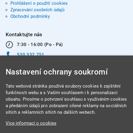
Prohlášení o použití cookies
Zpracování osobních údajů
Obchodní podmínky
Kontaktujte nás
7:30 - 16:00 (Po - Pá)
530 332 751
info@integracentrum.cz
Nastavení ochrany soukromí
Odběr pozvánek
na email
Tato webová stránka používá soubory cookies k zajištění
funkčnosti webu a s Vaším souhlasem i k personalizaci
obsahu. Prosíme o potvrzení souhlasu s využíváním cookies
INTEGRA CENTRUM s.r.o.
a předáním údajů pro zobrazení cílené reklamy na sociálních
Jabloňová 662/7
sítích a reklamních sítích na dalších webech.
621 00 Brno
Více informací o cookies
IČ: 26234203