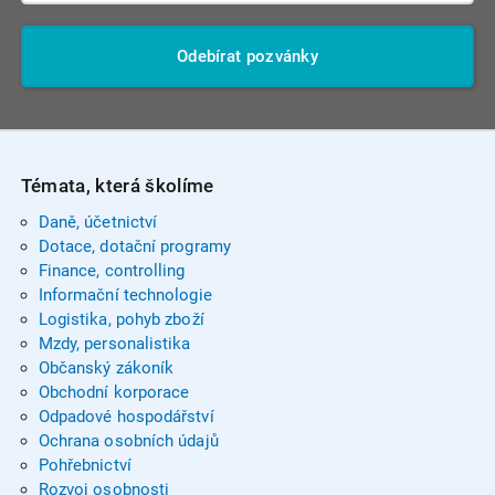
Odebírat pozvánky
Témata, která školíme
Daně, účetnictví
Dotace, dotační programy
Finance, controlling
Informační technologie
Logistika, pohyb zboží
Mzdy, personalistika
Občanský zákoník
Obchodní korporace
Odpadové hospodářství
Ochrana osobních údajů
Pohřebnictví
Rozvoj osobnosti