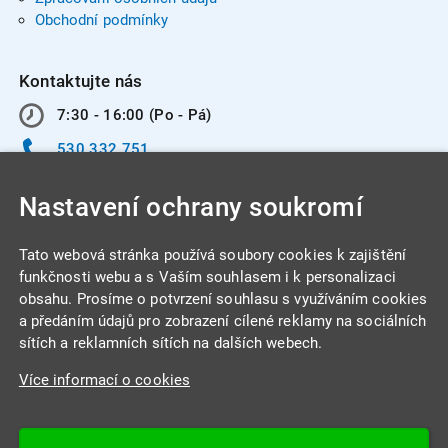
Obchodní podmínky
Kontaktujte nás
7:30 - 16:00 (Po - Pá)
530 332 751
info@integracentrum.cz
Nastavení ochrany soukromí
Odběr pozvánek
na email
Tato webová stránka používá soubory cookies k zajištění
funkčnosti webu a s Vaším souhlasem i k personalizaci
obsahu. Prosíme o potvrzení souhlasu s využíváním cookies
INTEGRA CENTRUM s.r.o.
a předáním údajů pro zobrazení cílené reklamy na sociálních
Jabloňová 662/7
sítích a reklamních sítích na dalších webech.
621 00 Brno
Více informací o cookies
IČ: 26234203
DIČ: CZ26234203