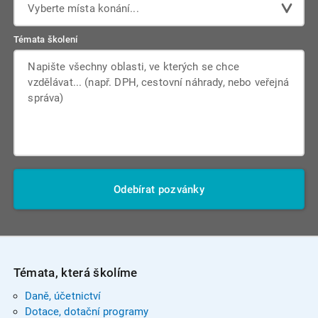
Vyberte místa konání...
Témata školení
Odebírat pozvánky
Témata, která školíme
Daně, účetnictví
Dotace, dotační programy