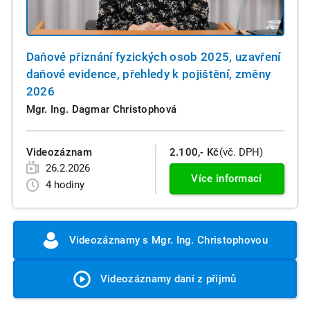
Daňové přiznání fyzických osob 2025, uzavření
daňové evidence, přehledy k pojištění, změny
2026
Mgr. Ing. Dagmar Christophová
Videozáznam
2.100,- Kč
(vč. DPH)
26.2.2026
Více informací
4 hodiny
Videozáznamy s Mgr. Ing. Christophovou
Videozáznamy daní z přijmů