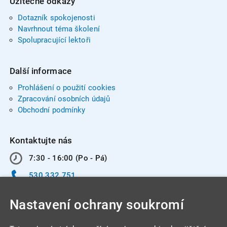
Užitečné odkazy
Dotazník spokojenosti
Navrhnout téma školení
Spolupracující lektoři
Další informace
Prohlášení o použití cookies
Zpracování osobních údajů
Obchodní podmínky
Kontaktujte nás
7:30 - 16:00 (Po - Pá)
530 332 751
info@integracentrum.cz
Nastavení ochrany soukromí
Odběr pozvánek
na email