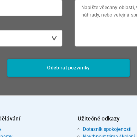
Odebírat pozvánky
dělávání
Užitečné odkazy
e
Dotazník spokojenosti
znamy
Navrhnout téma školení