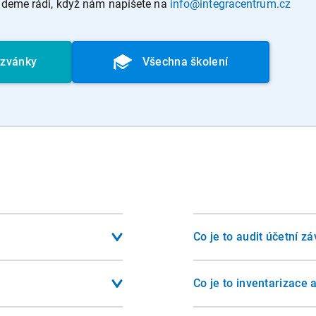
budeme rádi, když nám napíšete na
info@integracentrum.cz
ozvánky
Všechna školení
Co je to audit účetní z
 slouží nejen
Audit je nezávislé ověřen
skytuje věrný a poctivý
překročí dvě ze tří kritér
Co je to inventarizace 
povinností a je základem
zaměstnanců). U akciový
 zákon o účetnictví.
Inventarizace je proces
jednoho kritéria.