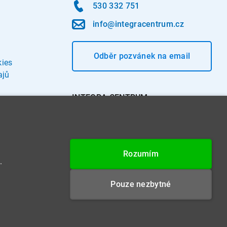
530 332 751
info@integracentrum.cz
Odběr pozvánek
na email
kies
ajů
INTEGRA CENTRUM s.r.o.
Jabloňová 662/7
621 00 Brno
IČ: 26234203
Rozumím
DIČ: CZ26234203
.
Datová schránka: 4beca6d
Pouze nezbytné