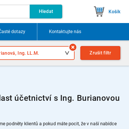
Hledat
Košík
Časté dotazy
Kontakt
ujte nás
Zrušit
filtr
st účetnictví s Ing. Burianovou
 podněty klientů a pokud máte pocit, že v naší nabídce