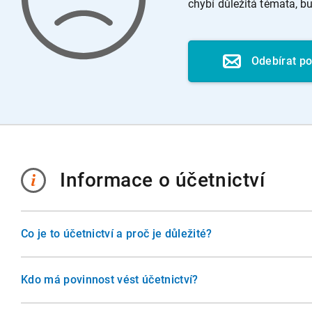
chybí důležitá témata, 
Odebírat p
Informace o účetnictví
Co je to účetnictví a proč je důležité?
Účetnictví je systém evidence hospodářských operací, který
podnikateli, ale i státu, investorům a dalším subjektům. Po
Kdo má povinnost vést účetnictví?
obraz o finanční situaci firmy, umožňuje plnění daňových 
Účetnictví musí vést všechny účetní jednotky, které stanoví
pro rozhodování o budoucnosti podniku.