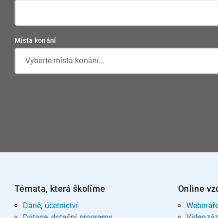
Místa konání
Vyberte místa konání...
Témata, která školíme
Online vz
Daně, účetnictví
Webinář
Dotace, dotační programy
Videozá