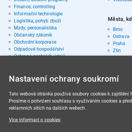
Finance, controlling
Informační technologie
Města, kd
Logistika, pohyb zboží
Mzdy, personalistika
Brno
Občanský zákoník
Ostrava
Obchodní korporace
Praha
Odpadové hospodářství
Zlín
Ochrana osobních údajů
Pohřebnictví
Rozvoj osobnosti
Nastavení ochrany soukromí
Sociální oblast
Spisová služba, archivnictví
Stavby, nemovitosti
Tato webová stránka používá soubory cookies k zajištění 
Veřejná správa
Prosíme o potvrzení souhlasu s využíváním cookies a předá
Veřejné zakázky
reklamních sítích na dalších webech.
Zbrojní legislativa
Více informací o cookies
Životní prostředí