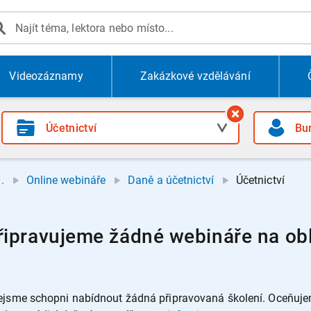
Videozáznamy
Zakázkové vzdělávání
.
Online webináře
Daně a účetnictví
Účetnictví
ipravujeme žádné webináře na obla
jsme schopni nabídnout žádná připravovaná školení. Oceňujeme