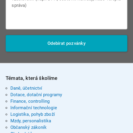
Odebírat pozvánky
Témata, která školíme
Daně, účetnictví
Dotace, dotační programy
Finance, controlling
Informační technologie
Logistika, pohyb zboží
Mzdy, personalistika
Občanský zákoník