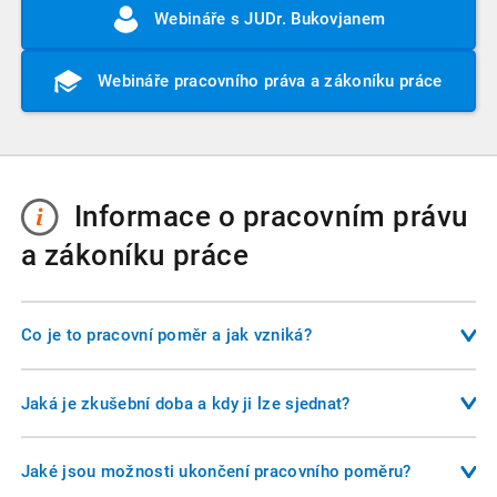
Webináře s JUDr. Bukovjanem
Webináře pracovního práva a zákoníku práce
Informace o pracovním právu
a zákoníku práce
Co je to pracovní poměr a jak vzniká?
Pracovní poměr je základní formou závislé práce mezi
zaměstnancem a zaměstnavatelem. Vzniká uzavřením
Jaká je zkušební doba a kdy ji lze sjednat?
pracovní smlouvy, která musí být písemná a obsahovat
Zkušební doba slouží k ověření, zda zaměstnanec i
alespoň druh práce, místo výkonu práce a den nástupu do
zaměstnavatel vyhovují vzájemným očekáváním. Musí být
Jaké jsou možnosti ukončení pracovního poměru?
zaměstnání. Pracovní poměr může být sjednán na dobu
sjednána písemně nejpozději v den nástupu do práce. U