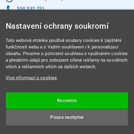
530 332 751
info@integracentrum.cz
Nastavení ochrany soukromí
Odběr pozvánek
na email
Tato webová stránka používá soubory cookies k zajištění
funkčnosti webu a s Vaším souhlasem i k personalizaci
obsahu. Prosíme o potvrzení souhlasu s využíváním cookies
INTEGRA CENTRUM s.r.o.
a předáním údajů pro zobrazení cílené reklamy na sociálních
Jabloňová 662/7
sítích a reklamních sítích na dalších webech.
621 00 Brno
Více informací o cookies
IČ: 26234203
DIČ: CZ26234203
Rozumím
Datová schránka: 4beca6d
Pouze nezbytné