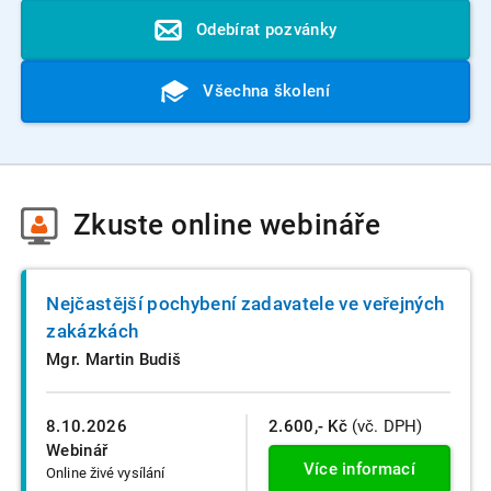
Odebírat pozvánky
Všechna školení
Zkuste
online webináře
Nejčastější pochybení zadavatele ve veřejných
zakázkách
Mgr. Martin Budiš
8.10.2026
2.600,- Kč
(vč. DPH)
Webinář
Více informací
Online živé vysílání