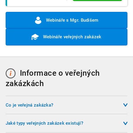
Webináře s Mgr. Budišem
Webináře veřejných zakázek
Informace o veřejných
zakázkách
Co je veřejná zakázka?
Veřejná zakázka je smluvní vztah mezi zadavatelem a
dodavatelem, jehož cílem je dodání zboží, poskytnutí služby
Jaké typy veřejných zakázek existují?
nebo realizace stavebních prací za úplatu. Úplatou se rozumí