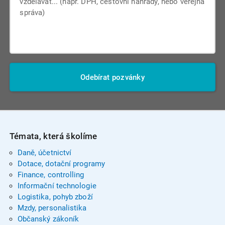
Odebírat pozvánky
Témata, která školíme
Daně, účetnictví
Dotace, dotační programy
Finance, controlling
Informační technologie
Logistika, pohyb zboží
Mzdy, personalistika
Občanský zákoník