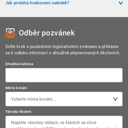
odkazů na konkrétní výrobky, značky nebo patenty. Zadavatel
Jak probíhá hodnocení nabídek?
může požadovat splnění norem nebo funkčních parametrů,
Zadavatel může hodnotit nabídky buď postupně (všechny
ale musí umožnit nabídku ekvivalentního řešení.
nabídky a pak výběr), nebo nejprve podle kritérií (např. cena)
a následně prověřit kvalifikaci pouze u vybraného
Odběr pozvánek
dodavatele.
Držte krok s posledními legislativními změnami a přihlaste
se k odběru informací o aktuálně připravovaných školeních.
Emailová adresa
Místa konání
Vyberte místa konání...
Témata školení