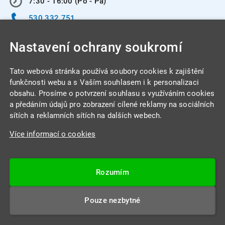
7:30 - 16:00 (Po - Pá)
530 332 751
info@integracentrum.cz
Nastavení ochrany soukromí
Odběr pozvánek
na email
Tato webová stránka používá soubory cookies k zajištění
funkčnosti webu a s Vaším souhlasem i k personalizaci
obsahu. Prosíme o potvrzení souhlasu s využíváním cookies
INTEGRA CENTRUM s.r.o.
a předáním údajů pro zobrazení cílené reklamy na sociálních
Jabloňová 662/7
sítích a reklamních sítích na dalších webech.
621 00 Brno
Více informací o cookies
IČ: 26234203
DIČ: CZ26234203
Rozumím
Datová schránka: 4beca6d
Pouze nezbytné