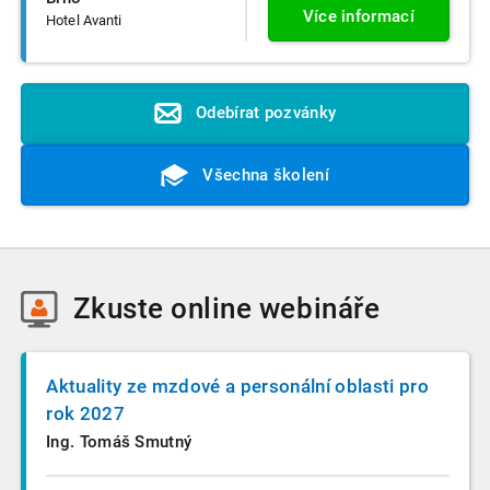
Více informací
Hotel Avanti
Odebírat pozvánky
Všechna školení
Zkuste
online webináře
Aktuality ze mzdové a personální oblasti pro
rok 2027
Ing. Tomáš Smutný