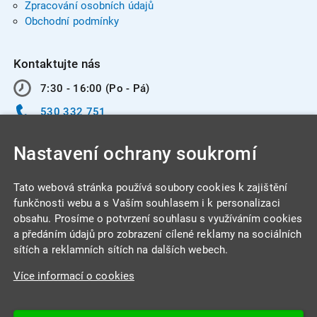
Zpracování osobních údajů
Obchodní podmínky
Kontaktujte nás
7:30 - 16:00 (Po - Pá)
530 332 751
info@integracentrum.cz
Nastavení ochrany soukromí
Odběr pozvánek
na email
Tato webová stránka používá soubory cookies k zajištění
funkčnosti webu a s Vaším souhlasem i k personalizaci
obsahu. Prosíme o potvrzení souhlasu s využíváním cookies
INTEGRA CENTRUM s.r.o.
a předáním údajů pro zobrazení cílené reklamy na sociálních
Jabloňová 662/7
sítích a reklamních sítích na dalších webech.
621 00 Brno
Více informací o cookies
IČ: 26234203
DIČ: CZ26234203