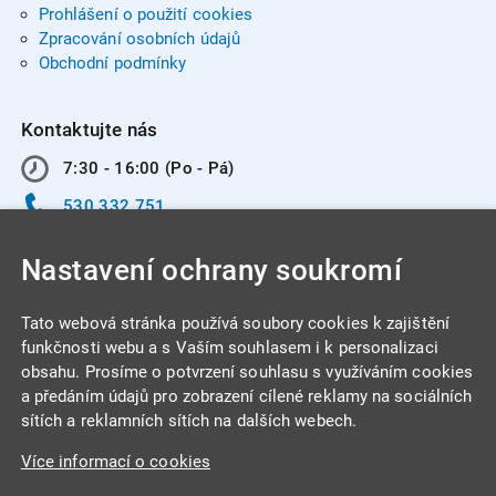
Prohlášení o použití cookies
Zpracování osobních údajů
Obchodní podmínky
Kontaktujte nás
7:30 - 16:00 (Po - Pá)
530 332 751
info@integracentrum.cz
Nastavení ochrany soukromí
Odběr pozvánek
na email
Tato webová stránka používá soubory cookies k zajištění
funkčnosti webu a s Vaším souhlasem i k personalizaci
obsahu. Prosíme o potvrzení souhlasu s využíváním cookies
INTEGRA CENTRUM s.r.o.
a předáním údajů pro zobrazení cílené reklamy na sociálních
Jabloňová 662/7
sítích a reklamních sítích na dalších webech.
621 00 Brno
Více informací o cookies
IČ: 26234203