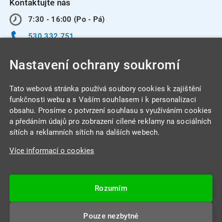
Kontaktujte nás
7:30 - 16:00 (Po - Pá)
530 332 751
info@integracentrum.cz
Nastavení ochrany soukromí
Odběr pozvánek
na email
Tato webová stránka používá soubory cookies k zajištění
funkčnosti webu a s Vaším souhlasem i k personalizaci
obsahu. Prosíme o potvrzení souhlasu s využíváním cookies
INTEGRA CENTRUM s.r.o.
a předáním údajů pro zobrazení cílené reklamy na sociálních
Jabloňová 662/7
sítích a reklamních sítích na dalších webech.
621 00 Brno
Více informací o cookies
IČ: 26234203
DIČ: CZ26234203
Rozumím
Datová schránka: 4beca6d
Pouze nezbytné