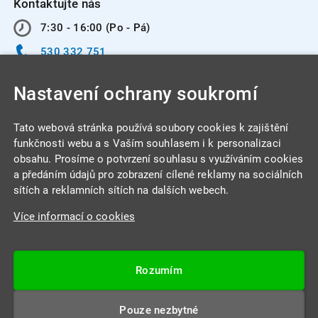
Kontaktujte nás
7:30 - 16:00 (Po - Pá)
530 332 751
info@integracentrum.cz
Nastavení ochrany soukromí
Odběr pozvánek
na email
Tato webová stránka používá soubory cookies k zajištění
funkčnosti webu a s Vaším souhlasem i k personalizaci
obsahu. Prosíme o potvrzení souhlasu s využíváním cookies
INTEGRA CENTRUM s.r.o.
a předáním údajů pro zobrazení cílené reklamy na sociálních
Jabloňová 662/7
sítích a reklamních sítích na dalších webech.
621 00 Brno
Více informací o cookies
IČ: 26234203
DIČ: CZ26234203
Rozumím
Datová schránka: 4beca6d
Pouze nezbytné