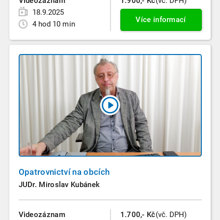
Videozáznam
1.900,- Kč
(vč. DPH)
18.9.2025
Více informací
4 hod 10 min
Opatrovnictví na obcích
JUDr. Miroslav Kubánek
Videozáznam
1.700,- Kč
(vč. DPH)