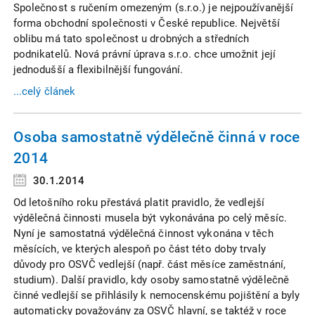
Společnost s ručením omezeným (s.r.o.) je nejpoužívanější
forma obchodní společnosti v České republice. Největší
oblibu má tato společnost u drobných a středních
podnikatelů. Nová právní úprava s.r.o. chce umožnit její
jednodušší a flexibilnější fungování.
...celý článek
Osoba samostatně výdělečně činná v roce
2014
30.1.2014
Od letošního roku přestává platit pravidlo, že vedlejší
výdělečná činnosti musela být vykonávána po celý měsíc.
Nyní je samostatná výdělečná činnost vykonána v těch
měsících, ve kterých alespoň po část této doby trvaly
důvody pro OSVČ vedlejší (např. část měsíce zaměstnání,
studium). Další pravidlo, kdy osoby samostatně výdělečně
činné vedlejší se přihlásily k nemocenskému pojištění a byly
automaticky považovány za OSVČ hlavní, se taktéž v roce