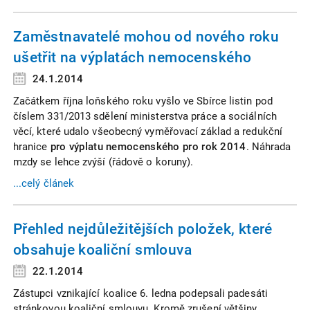
Zaměstnavatelé mohou od nového roku
ušetřit na výplatách nemocenského
24.1.2014
Začátkem října loňského roku vyšlo ve Sbírce listin pod
číslem 331/2013 sdělení ministerstva práce a sociálních
věcí, které udalo všeobecný vyměřovací základ a redukční
hranice
pro výplatu nemocenského pro rok 2014
. Náhrada
mzdy se lehce zvýší (řádově o koruny).
...celý článek
Přehled nejdůležitějších položek, které
obsahuje koaliční smlouva
22.1.2014
Zástupci vznikající koalice 6. ledna podepsali padesáti
stránkovou koaliční smlouvu. Kromě zrušení většiny