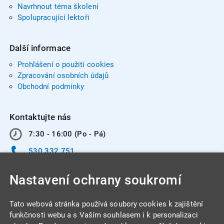
Navrhnout téma školení
Spolupracující lektoři
Další informace
Prohlášení o použití cookies
Zpracování osobních údajů
Obchodní podmínky
Kontaktujte nás
7:30 - 16:00 (Po - Pá)
530 332 751
info@integracentrum.cz
Nastavení ochrany soukromí
Odběr pozvánek
na email
Tato webová stránka používá soubory cookies k zajištění
funkčnosti webu a s Vaším souhlasem i k personalizaci