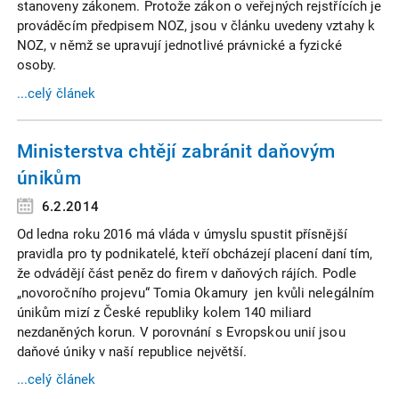
stanoveny zákonem. Protože zákon o veřejných rejstřících je
prováděcím předpisem NOZ, jsou v článku uvedeny vztahy k
NOZ, v němž se upravují jednotlivé právnické a fyzické
osoby.
...celý článek
Ministerstva chtějí zabránit daňovým
únikům
6.2.2014
Od ledna roku 2016 má vláda v úmyslu spustit přísnější
pravidla pro ty podnikatelé, kteří obcházejí placení daní tím,
že odvádějí část peněz do firem v daňových rájích. Podle
„novoročního projevu“ Tomia Okamury jen kvůli nelegálním
únikům mizí z České republiky kolem 140 miliard
nezdaněných korun. V porovnání s Evropskou unií jsou
daňové úniky v naší republice největší.
...celý článek