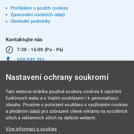
Prohlášení o použití cookies
Zpracování osobních údajů
Obchodní podmínky
Kontaktujte nás
7:30 - 16:00 (Po - Pá)
530 332 751
info@integracentrum.cz
Nastavení ochrany soukromí
Odběr pozvánek
na email
Tato webová stránka používá soubory cookies k zajištění
funkčnosti webu a s Vaším souhlasem i k personalizaci
obsahu. Prosíme o potvrzení souhlasu s využíváním cookies
INTEGRA CENTRUM s.r.o.
a předáním údajů pro zobrazení cílené reklamy na sociálních
Jabloňová 662/7
sítích a reklamních sítích na dalších webech.
621 00 Brno
Více informací o cookies