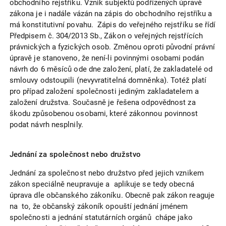
obchodního rejstříku. Vznik subjektů podřízených úpravě
zákona je i nadále vázán na zápis do obchodního rejstříku a
má konstitutivní povahu. Zápis do veřejného rejstříku se řídí
Předpisem č. 304/2013 Sb., Zákon o veřejných rejstřících
právnických a fyzických osob. Změnou oproti původní právní
úpravě je stanoveno, že není-li povinnými osobami podán
návrh do 6 měsíců ode dne založení, platí, že zakladatelé od
smlouvy odstoupili (nevyvratitelná domněnka). Totéž platí
pro případ založení společnosti jediným zakladatelem a
založení družstva. Současně je řešena odpovědnost za
škodu způsobenou osobami, které zákonnou povinnost
podat návrh nesplnily.
Jednání za společnost nebo družstvo
Jednání za společnost nebo družstvo před jejich vznikem
zákon speciálně neupravuje a aplikuje se tedy obecná
úprava dle občanského zákoníku. Obecně pak zákon reaguje
na to, že občanský zákoník opouští jednání jménem
společnosti a jednání statutárních orgánů chápe jako