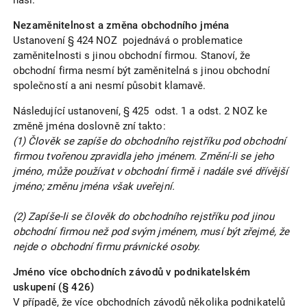
Nezaměnitelnost a změna obchodního jména
Ustanovení § 424 NOZ pojednává o problematice
zaměnitelnosti s jinou obchodní firmou. Stanoví, že
obchodní firma nesmí být zaměnitelná s jinou obchodní
společností a ani nesmí působit klamavě.
Následující ustanovení, § 425 odst. 1 a odst. 2 NOZ ke
změně jména doslovně zní takto:
(1) Člověk se zapíše do obchodního rejstříku pod obchodní
firmou tvořenou zpravidla jeho jménem. Změní-li se jeho
jméno, může používat v obchodní firmě i nadále své dřívější
jméno; změnu jména však uveřejní.
(2) Zapíše-li se člověk do obchodního rejstříku pod jinou
obchodní firmou než pod svým jménem, musí být zřejmé, že
nejde o obchodní firmu právnické osoby.
Jméno více obchodních závodů v podnikatelském
uskupení (§ 426)
V případě, že více obchodních závodů několika podnikatelů