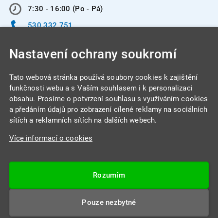
7:30 - 16:00 (Po - Pá)
530 332 751
info@integracentrum.cz
Nastavení ochrany soukromí
Odběr pozvánek
na email
Tato webová stránka používá soubory cookies k zajištění
funkčnosti webu a s Vaším souhlasem i k personalizaci
obsahu. Prosíme o potvrzení souhlasu s využíváním cookies
INTEGRA CENTRUM s.r.o.
a předáním údajů pro zobrazení cílené reklamy na sociálních
Jabloňová 662/7
sítích a reklamních sítích na dalších webech.
621 00 Brno
Více informací o cookies
IČ: 26234203
DIČ: CZ26234203
Rozumím
Datová schránka: 4beca6d
Pouze nezbytné