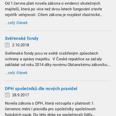
Od 1.června platí novela zákona o evidenci skutečných
majitelů, která po více než dvou letech fungování otevře
rejstřík veřejnosti. Cílem zákona je rozplést vlastnické
struktury českých společností.
...celý článek
Svěřenské fondy
2.10.2018
Svěřenské fondy jsou ve světě rozšířeným způsobech
ochrany a správy majetku. V České republice se začaly
zakládat od roku 2014 díky novému Občanskému zákoníku.
Svěřenské fondy se staly oblíbenými i díky Andreji Babišovi,
...celý článek
který kvůli zákonu o střetu zájmů do dvou z nich vložil akcie
svých firem Agrofert a SynBiol.
DPH společníků dle nových pravidel
28.9.2017
Novela zákona o DPH, která vstoupila v platnosti 1.
července mění i pravidla pro společníky společnosti
fyzických osob. Do této doby se společnosti řídily