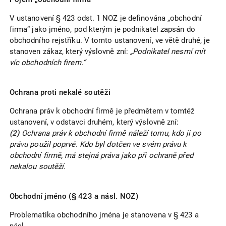
V ustanovení § 423 odst. 1 NOZ je definována „obchodní
firma“ jako jméno, pod kterým je podnikatel zapsán do
obchodního rejstříku. V tomto ustanovení, ve větě druhé, je
stanoven zákaz, který výslovně zní:
„Podnikatel nesmí mít
víc obchodních firem.“
Ochrana proti nekalé soutěži
Ochrana práv k obchodní firmě je předmětem v tomtéž
ustanovení, v odstavci druhém, který výslovně zní:
(2)
Ochrana práv k obchodní firmě náleží tomu, kdo ji po
právu použil poprvé. Kdo byl dotčen ve svém právu k
obchodní firmě, má stejná práva jako při ochraně před
nekalou soutěží.
Obchodní jméno (§ 423 a násl. NOZ)
Problematika obchodního jména je stanovena v § 423 a
násl.