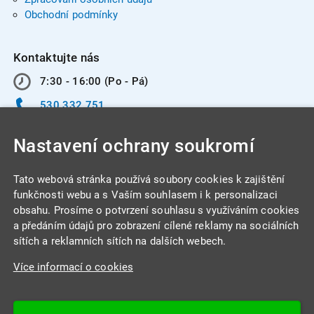
Obchodní podmínky
Kontaktujte nás
7:30 - 16:00 (Po - Pá)
530 332 751
info@integracentrum.cz
Nastavení ochrany soukromí
Odběr pozvánek
na email
Tato webová stránka používá soubory cookies k zajištění
funkčnosti webu a s Vaším souhlasem i k personalizaci
obsahu. Prosíme o potvrzení souhlasu s využíváním cookies
INTEGRA CENTRUM s.r.o.
a předáním údajů pro zobrazení cílené reklamy na sociálních
Jabloňová 662/7
sítích a reklamních sítích na dalších webech.
621 00 Brno
Více informací o cookies
IČ: 26234203
DIČ: CZ26234203