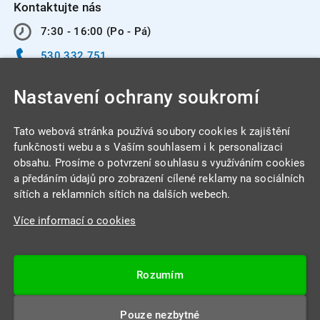
Kontaktujte nás
7:30 - 16:00 (Po - Pá)
530 332 751
info@integracentrum.cz
Nastavení ochrany soukromí
Odběr pozvánek
na email
Tato webová stránka používá soubory cookies k zajištění
funkčnosti webu a s Vaším souhlasem i k personalizaci
obsahu. Prosíme o potvrzení souhlasu s využíváním cookies
INTEGRA CENTRUM s.r.o.
a předáním údajů pro zobrazení cílené reklamy na sociálních
Jabloňová 662/7
sítích a reklamních sítích na dalších webech.
621 00 Brno
Více informací o cookies
IČ: 26234203
DIČ: CZ26234203
Rozumím
Datová schránka: 4beca6d
Pouze nezbytné