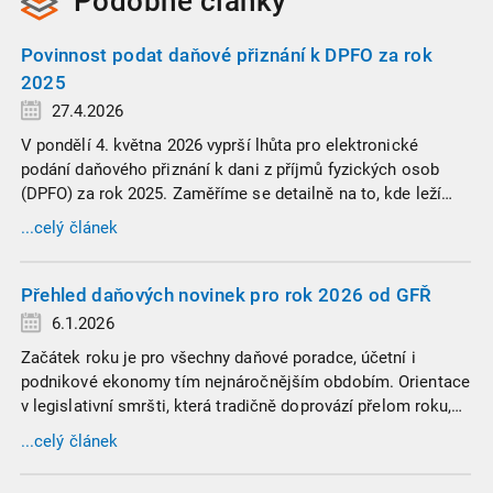
Podobné
články
Povinnost podat daňové přiznání k DPFO za rok
2025
27.4.2026
V pondělí 4. května 2026 vyprší lhůta pro elektronické
podání daňového přiznání k dani z příjmů fyzických osob
(DPFO) za rok 2025. Zaměříme se detailně na to, kde leží
hranice povinnosti přiznání podat, jaké jsou nejčastější
...celý článek
chytáky v soubězích příjmů a na co si dát v roce 2026
obzvlášť pozor.
Přehled daňových novinek pro rok 2026 od GFŘ
6.1.2026
Začátek roku je pro všechny daňové poradce, účetní i
podnikové ekonomy tím nejnáročnějším obdobím. Orientace
v legislativní smršti, která tradičně doprovází přelom roku,
vyžaduje nastudovat všechny novely a doprovodné
...celý článek
informace. Generální finanční ředitelství (GFŘ) zveřejnilo
souhrnný materiál, který by neměl chybět v záložkách