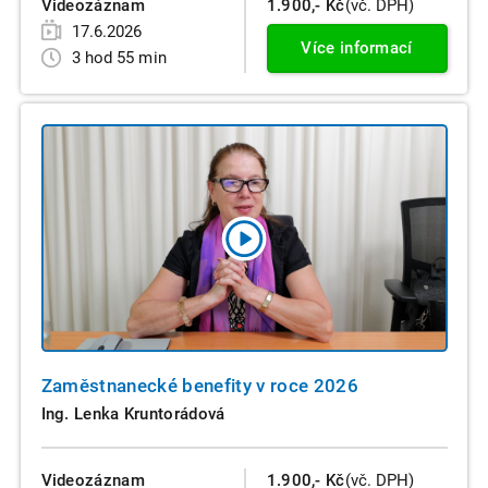
Videozáznam
1.900,- Kč
(vč. DPH)
17.6.2026
Více informací
3 hod 55 min
Zaměstnanecké benefity v roce 2026
Ing. Lenka Kruntorádová
Videozáznam
1.900,- Kč
(vč. DPH)