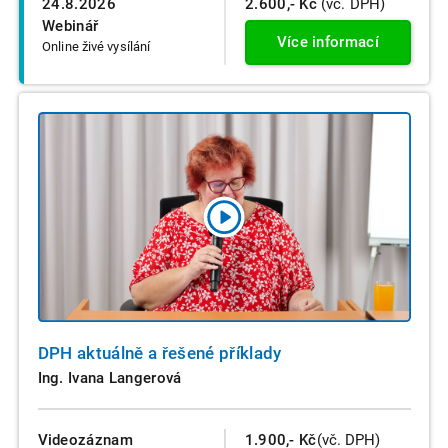
24.8.2026
2.600,- Kč
(vč. DPH)
Webinář
Více informací
Online živé vysílání
DPH aktuálně a řešené příklady
Ing. Ivana Langerová
Videozáznam
1.900,- Kč
(vč. DPH)