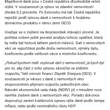
Majetkové daně jsou v České republice dlouhodobě velmi
nízké. V současnosti je výnos ve zdanění nemovitostí
zhruba 0,2 procenta. Po Estonsku má tak Česká republika
nejnižší podíl výnosu daně z nemovitosti k hrubému
domácímu produktu v rámci zemí OECD.
Uvažuje se o zvýšení na dvojnásobek stávající úrovně. Je
potřeba ovšem ještě provést analýzu tohoto opatření, která
by měla být hotová během jarních měsíců. Daň z nemovitých
věcí se vypočítává podle druhu nemovitosti, výměry bytu,
koeficientu podle velikosti obce a místního koeficientu.
„Pokud bychom měli zvyšovat daň z nemovitostí, já bych byl
pro to, aby část z toho výnosu skončila ve státním
rozpočtu,“
řekl ministr financí Zbyněk Stanjura (ODS). V
současnosti je inkaso z daně z nemovitých věcí
stoprocentním příjmem rozpočtu jednotlivých obcí.
Národní ekonomická rada vlády (NERV) již v minulém roce
navrhla zvýšení daně z nemovitých věcí. Poradci dokonce
doporučují zavést každoroční úpravu výše daně podle tempa
inflace, nebo podle nominálního růstu HDP.