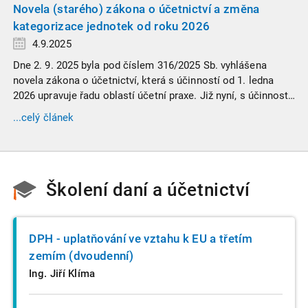
žádného daňového profesionála.
Novela (starého) zákona o účetnictví a změna
kategorizace jednotek od roku 2026
4.9.2025
Dne 2. 9. 2025 byla pod číslem 316/2025 Sb. vyhlášena
novela zákona o účetnictví, která s účinností od 1. ledna
2026 upravuje řadu oblastí účetní praxe. Již nyní, s účinností
od 3. září 2025, platí nová, zvýšená kritéria pro zařazení firem
...celý článek
do velikostních a použijí se zpětně již pro účetní období
započaté v roce 2024.
Školení daní a účetnictví
DPH - uplatňování ve vztahu k EU a třetím
zemím (dvoudenní)
Ing. Jiří Klíma