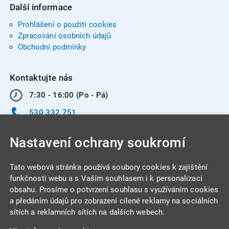
Další informace
Prohlášení o použití cookies
Zpracování osobních údajů
Obchodní podmínky
Kontaktujte nás
7:30 - 16:00 (Po - Pá)
530 332 751
info@integracentrum.cz
Nastavení ochrany soukromí
Odběr pozvánek
na email
Tato webová stránka používá soubory cookies k zajištění
funkčnosti webu a s Vaším souhlasem i k personalizaci
obsahu. Prosíme o potvrzení souhlasu s využíváním cookies
INTEGRA CENTRUM s.r.o.
a předáním údajů pro zobrazení cílené reklamy na sociálních
Jabloňová 662/7
sítích a reklamních sítích na dalších webech.
621 00 Brno