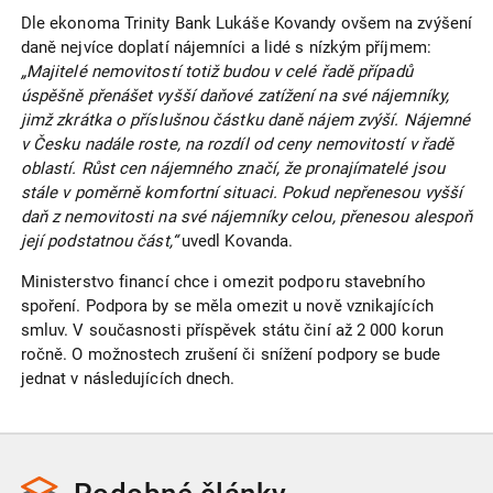
Dle ekonoma Trinity Bank Lukáše Kovandy ovšem na zvýšení
daně nejvíce doplatí nájemníci a lidé s nízkým příjmem:
„Majitelé nemovitostí totiž budou v celé řadě případů
úspěšně přenášet vyšší daňové zatížení na své nájemníky,
jimž zkrátka o příslušnou částku daně nájem zvýší. Nájemné
v Česku nadále roste, na rozdíl od ceny nemovitostí v řadě
oblastí. Růst cen nájemného značí, že pronajímatelé jsou
stále v poměrně komfortní situaci. Pokud nepřenesou vyšší
daň z nemovitosti na své nájemníky celou, přenesou alespoň
její podstatnou část,“
uvedl Kovanda.
Ministerstvo financí chce i omezit podporu stavebního
spoření. Podpora by se měla omezit u nově vznikajících
smluv. V současnosti příspěvek státu činí až 2 000 korun
ročně. O možnostech zrušení či snížení podpory se bude
jednat v následujících dnech.