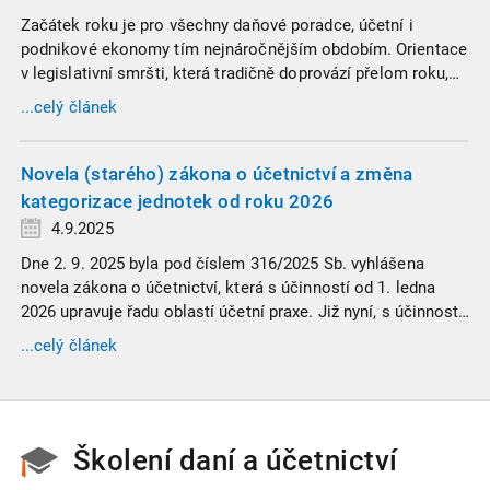
Začátek roku je pro všechny daňové poradce, účetní i
podnikové ekonomy tím nejnáročnějším obdobím. Orientace
v legislativní smršti, která tradičně doprovází přelom roku,
vyžaduje nastudovat všechny novely a doprovodné
...celý článek
informace. Generální finanční ředitelství (GFŘ) zveřejnilo
souhrnný materiál, který by neměl chybět v záložkách
žádného daňového profesionála.
Novela (starého) zákona o účetnictví a změna
kategorizace jednotek od roku 2026
4.9.2025
Dne 2. 9. 2025 byla pod číslem 316/2025 Sb. vyhlášena
novela zákona o účetnictví, která s účinností od 1. ledna
2026 upravuje řadu oblastí účetní praxe. Již nyní, s účinností
od 3. září 2025, platí nová, zvýšená kritéria pro zařazení firem
...celý článek
do velikostních a použijí se zpětně již pro účetní období
započaté v roce 2024.
Školení daní a účetnictví