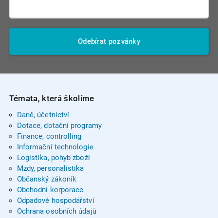
Odebírat pozvánky
Témata, která školíme
Daně, účetnictví
Dotace, dotační programy
Finance, controlling
Informační technologie
Logistika, pohyb zboží
Mzdy, personalistika
Občanský zákoník
Obchodní korporace
Odpadové hospodářství
Ochrana osobních údajů