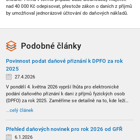
nad 40 000 Kč odepisovat, přestože zákon o daních z příjmů
by umožňoval jednorázové účtování do daňových nákladů.
Podobné
články
Povinnost podat daňové přiznání k DPFO za rok
2025
27.4.2026
V pondělí 4. května 2026 vyprší lhůta pro elektronické
podání daňového přiznání k dani z příjmů fyzických osob
(DPFO) za rok 2025. Zaměříme se detailně na to, kde leží
hranice povinnosti přiznání podat, jaké jsou nejčastější
...celý článek
chytáky v soubězích příjmů a na co si dát v roce 2026
obzvlášť pozor.
Přehled daňových novinek pro rok 2026 od GFŘ
6.1.2026