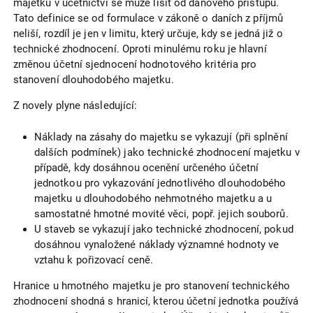
majetku v účetnictví se může lišit od daňového přístupu.
Tato definice se od formulace v zákoně o daních z příjmů
neliší, rozdíl je jen v limitu, který určuje, kdy se jedná již o
technické zhodnocení. Oproti minulému roku je hlavní
změnou účetní sjednocení hodnotového kritéria pro
stanovení dlouhodobého majetku.
Z novely plyne následující:
Náklady na zásahy do majetku se vykazují (při splnění
dalších podmínek) jako technické zhodnocení majetku v
případě, kdy dosáhnou ocenění určeného účetní
jednotkou pro vykazování jednotlivého dlouhodobého
majetku u dlouhodobého nehmotného majetku a u
samostatné hmotné movité věci, popř. jejich souborů.
U staveb se vykazují jako technické zhodnocení, pokud
dosáhnou vynaložené náklady významné hodnoty ve
vztahu k pořizovací ceně.
Hranice u hmotného majetku je pro stanovení technického
zhodnocení shodná s hranicí, kterou účetní jednotka používá