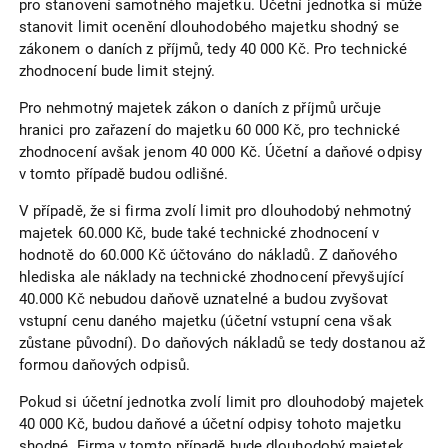
pro stanovení samotného majetku. Účetní jednotka si může
stanovit limit ocenění dlouhodobého majetku shodný se
zákonem o daních z příjmů, tedy 40 000 Kč. Pro technické
zhodnocení bude limit stejný.
Pro nehmotný majetek zákon o daních z příjmů určuje
hranici pro zařazení do majetku 60 000 Kč, pro technické
zhodnocení avšak jenom 40 000 Kč. Účetní a daňové odpisy
v tomto případě budou odlišné.
V případě, že si firma zvolí limit pro dlouhodobý nehmotný
majetek 60.000 Kč, bude také technické zhodnocení v
hodnotě do 60.000 Kč účtováno do nákladů. Z daňového
hlediska ale náklady na technické zhodnocení převyšující
40.000 Kč nebudou daňově uznatelné a budou zvyšovat
vstupní cenu daného majetku (účetní vstupní cena však
zůstane původní). Do daňových nákladů se tedy dostanou až
formou daňových odpisů.
Pokud si účetní jednotka zvolí limit pro dlouhodobý majetek
40 000 Kč, budou daňové a účetní odpisy tohoto majetku
shodné. Firma v tomto případě bude dlouhodobý majetek