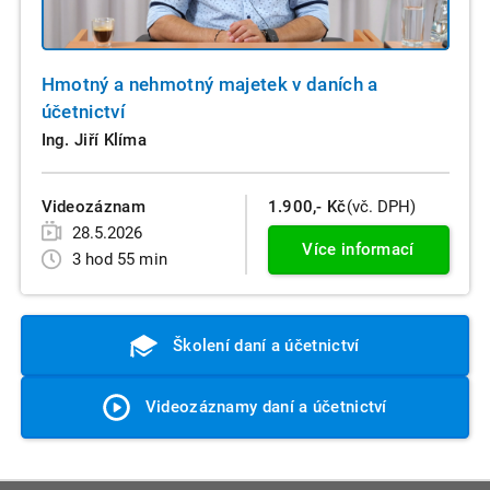
Hmotný a nehmotný majetek v daních a
účetnictví
Ing. Jiří Klíma
Videozáznam
1.900,- Kč
(vč. DPH)
28.5.2026
Více informací
3 hod 55 min
Školení daní a účetnictví
Videozáznamy daní a účetnictví