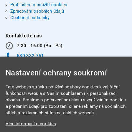
Prohlášení o použití cookies
Zpracování osobních údajů
Obchodní podmínky
Kontaktujte nás
7:30 - 16:00 (Po - Pá)
530 332 751
info@integracentrum.cz
Nastavení ochrany soukromí
Odběr pozvánek
na email
Tato webová stránka používá soubory cookies k zajištění
funkčnosti webu a s Vaším souhlasem i k personalizaci
obsahu. Prosíme o potvrzení souhlasu s využíváním cookies
INTEGRA CENTRUM s.r.o.
a předáním údajů pro zobrazení cílené reklamy na sociálních
Jabloňová 662/7
sítích a reklamních sítích na dalších webech.
621 00 Brno
Více informací o cookies
IČ: 26234203