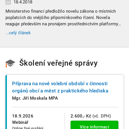
18.4.2018
Ministerstvo financí předložilo novelu zákona o místních
poplatcích do vnějšího připomínkového řízení. Novela
reaguje především na pronájem prostřednictvím platformy
Airbnb, neboť právě příjmy, které plynou z této platformy
...celý článek
nejsou ve většině případů daněny ani z nich nejsou odváděny
poplatky. Ministerstvo financí, tak reaguje na tento
rozmáhající se byznys. Díky novele by tak například hlavní
město mohlo získat až 50 milionů korun ročně, které jí
Školení veřejné správy
doposud unikaly z důvodu existující šedé zóny.
Příprava na nové volební období v činnosti
orgánů obcí a měst z praktického hlediska
Mgr. Jiří Moskala MPA
18.9.2026
2.600,- Kč
(vč. DPH)
Webinář
Více informací
Online živé vysílání