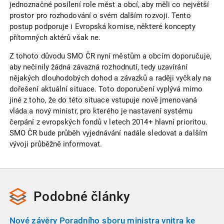
jednoznačné posílení role měst a obcí, aby měli co největší
prostor pro rozhodování o svém dalším rozvoji. Tento
postup podporuje i Evropská komise, některé koncepty
přítomných aktérů však ne.
Z tohoto důvodu SMO ČR nyní městům a obcím doporučuje,
aby nečinily žádná závazná rozhodnutí, tedy uzavírání
nějakých dlouhodobých dohod a závazků a raději vyčkaly na
dořešení aktuální situace. Toto doporučení vyplývá mimo
jiné z toho, že do této situace vstupuje nově jmenovaná
vláda a nový ministr, pro kterého je nastavení systému
čerpání z evropských fondů v letech 2014+ hlavní prioritou.
SMO ČR bude průběh vyjednávání nadále sledovat a dalším
vývoji průběžně informovat.
Podobné
články
Nové závěry Poradního sboru ministra vnitra ke