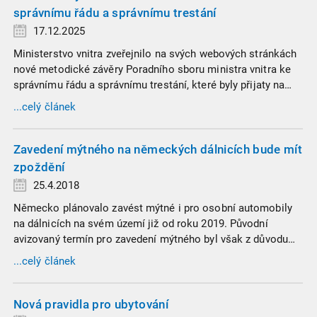
správnímu řádu a správnímu trestání
17.12.2025
Ministerstvo vnitra zveřejnilo na svých webových stránkách
nové metodické závěry Poradního sboru ministra vnitra ke
správnímu řádu a správnímu trestání, které byly přijaty na
zasedání dne 7. listopadu 2025.
...celý článek
Zavedení mýtného na německých dálnicích bude mít
zpoždění
25.4.2018
Německo plánovalo zavést mýtné i pro osobní automobily
na dálnicích na svém území již od roku 2019. Původní
avizovaný termín pro zavedení mýtného byl však z důvodu
stále probíhajícího výběrového řízení odložen. Osobní
...celý článek
automobily by tedy měly podléhat mýtnému až od poloviny
roku 2020. Německo přitom patří k jedné z mála zemí EU,
která doposud používaní dálnic osobními automobily
Nová pravidla pro ubytování
neměla zpoplatněno.