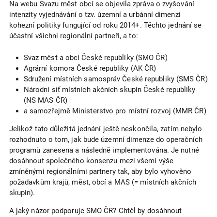
Na webu Svazu měst obcí se objevila zpráva o zvyšování
intenzity vyjednávání o tzv. územní a urbánní dimenzi
kohezní politiky fungující od roku 2014+. Těchto jednání se
účastní všichni regionální partneři, a to:
Svaz měst a obcí České republiky (SMO ČR)
Agrární komora České republiky (AK ČR)
Sdružení místních samospráv České republiky (SMS ČR)
Národní síť místních akčních skupin České republiky
(NS MAS ČR)
a samozřejmě Ministerstvo pro místní rozvoj (MMR ČR)
Jelikož tato důležitá jednání ještě neskončila, zatím nebylo
rozhodnuto o tom, jak bude územní dimenze do operačních
programů zanesena a následně implementována. Je nutné
dosáhnout společného konsenzu mezi všemi výše
zmíněnými regionálními partnery tak, aby bylo vyhověno
požadavkům krajů, měst, obcí a MAS (= místních akčních
skupin).
A jaký názor podporuje SMO ČR? Chtěl by dosáhnout