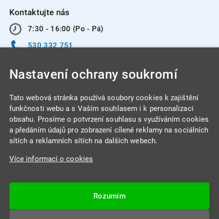
Kontaktujte nás
7:30 - 16:00 (Po - Pá)
530 332 751
info@integracentrum.cz
Nastavení ochrany soukromí
Odběr pozvánek
na email
Tato webová stránka používá soubory cookies k zajištění
funkčnosti webu a s Vaším souhlasem i k personalizaci
obsahu. Prosíme o potvrzení souhlasu s využíváním cookies
INTEGRA CENTRUM s.r.o.
a předáním údajů pro zobrazení cílené reklamy na sociálních
Jabloňová 662/7
sítích a reklamních sítích na dalších webech.
621 00 Brno
Více informací o cookies
IČ: 26234203
DIČ: CZ26234203
Rozumím
Datová schránka: 4beca6d