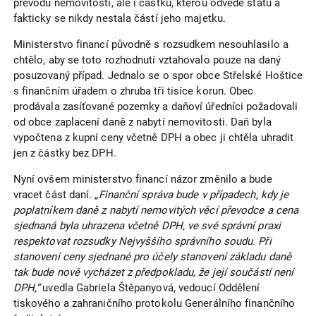
převodu nemovitosti, ale i částku, kterou odvede státu a
fakticky se nikdy nestala částí jeho majetku.
Ministerstvo financí původně s rozsudkem nesouhlasilo a
chtělo, aby se toto rozhodnutí vztahovalo pouze na daný
posuzovaný případ. Jednalo se o spor obce Střelské Hoštice
s finančním úřadem o zhruba tři tisíce korun. Obec
prodávala zasíťované pozemky a daňoví úředníci požadovali
od obce zaplacení daně z nabytí nemovitosti. Daň byla
vypočtena z kupní ceny včetně DPH a obec ji chtěla uhradit
jen z částky bez DPH.
Nyní ovšem ministerstvo financí názor změnilo a bude
vracet část daní.
„Finanční správa bude v případech, kdy je
poplatníkem daně z nabytí nemovitých věcí převodce a cena
sjednaná byla uhrazena včetně DPH, ve své správní praxi
respektovat rozsudky Nejvyššího správního soudu. Při
stanovení ceny sjednané pro účely stanovení základu daně
tak bude nově vycházet z předpokladu, že její součástí není
DPH,“
uvedla Gabriela Štěpanyová, vedoucí Oddělení
tiskového a zahraničního protokolu Generálního finančního