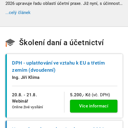
2026 upravuje řadu oblastí účetní praxe. Již nyní, s účinností
od 3. září 2025, platí nová, zvýšená kritéria pro zařazení firem
...celý článek
do velikostních a použijí se zpětně již pro účetní období
započaté v roce 2024.
Školení daní a účetnictví
DPH - uplatňování ve vztahu k EU a třetím
zemím (dvoudenní)
Ing. Jiří Klíma
20.8. - 21.8.
5.200,- Kč
(vč. DPH)
Webinář
Více informací
Online živé vysílání