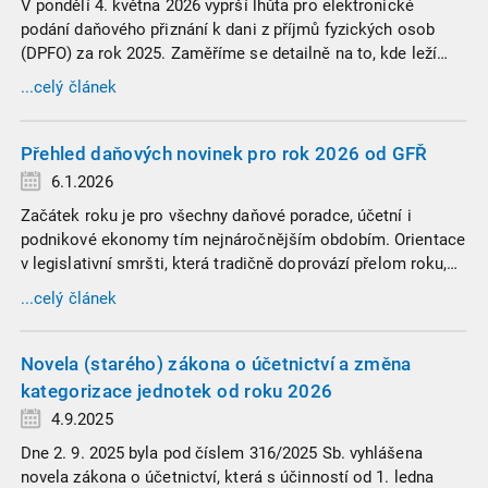
V pondělí 4. května 2026 vyprší lhůta pro elektronické
podání daňového přiznání k dani z příjmů fyzických osob
(DPFO) za rok 2025. Zaměříme se detailně na to, kde leží
hranice povinnosti přiznání podat, jaké jsou nejčastější
...celý článek
chytáky v soubězích příjmů a na co si dát v roce 2026
obzvlášť pozor.
Přehled daňových novinek pro rok 2026 od GFŘ
6.1.2026
Začátek roku je pro všechny daňové poradce, účetní i
podnikové ekonomy tím nejnáročnějším obdobím. Orientace
v legislativní smršti, která tradičně doprovází přelom roku,
vyžaduje nastudovat všechny novely a doprovodné
...celý článek
informace. Generální finanční ředitelství (GFŘ) zveřejnilo
souhrnný materiál, který by neměl chybět v záložkách
žádného daňového profesionála.
Novela (starého) zákona o účetnictví a změna
kategorizace jednotek od roku 2026
4.9.2025
Dne 2. 9. 2025 byla pod číslem 316/2025 Sb. vyhlášena
novela zákona o účetnictví, která s účinností od 1. ledna