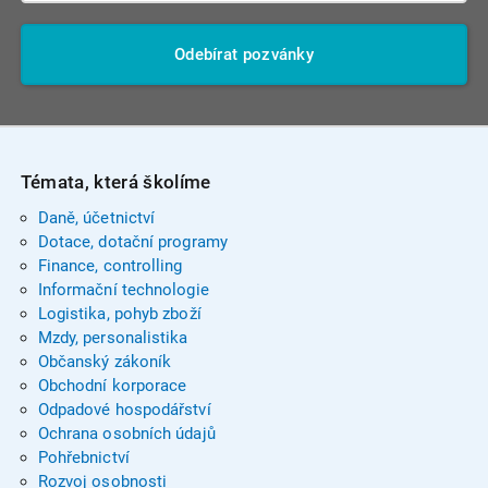
Odebírat pozvánky
Témata, která školíme
Daně, účetnictví
Dotace, dotační programy
Finance, controlling
Informační technologie
Logistika, pohyb zboží
Mzdy, personalistika
Občanský zákoník
Obchodní korporace
Odpadové hospodářství
Ochrana osobních údajů
Pohřebnictví
Rozvoj osobnosti