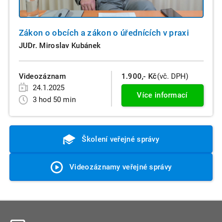
Zákon o obcích a zákon o úřednících v praxi
JUDr. Miroslav Kubánek
Videozáznam
1.900,- Kč
(vč. DPH)
24.1.2025
Více informací
3 hod 50 min
Školení veřejné správy
Videozáznamy veřejné správy