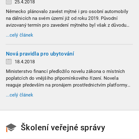
25.4.2018
Německo plánovalo zavést mýtné i pro osobní automobily
na dálnicích na svém území již od roku 2019. Původní
avizovaný termín pro zavedení mýtného byl však z důvodu
stále probíhajícího výběrového řízení odložen. Osobní
...celý článek
automobily by tedy měly podléhat mýtnému až od poloviny
roku 2020. Německo přitom patří k jedné z mála zemí EU,
která doposud používaní dálnic osobními automobily
Nová pravidla pro ubytování
neměla zpoplatněno.
18.4.2018
Ministerstvo financí předložilo novelu zákona o místních
poplatcích do vnějšího připomínkového řízení. Novela
reaguje především na pronájem prostřednictvím platformy
Airbnb, neboť právě příjmy, které plynou z této platformy
...celý článek
nejsou ve většině případů daněny ani z nich nejsou odváděny
poplatky. Ministerstvo financí, tak reaguje na tento
rozmáhající se byznys. Díky novele by tak například hlavní
město mohlo získat až 50 milionů korun ročně, které jí
Školení veřejné správy
doposud unikaly z důvodu existující šedé zóny.