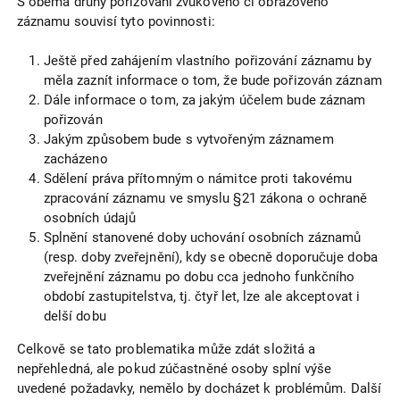
S oběma druhy pořizování zvukového či obrazového
záznamu souvisí tyto povinnosti:
Ještě před zahájením vlastního pořizování záznamu by
měla zaznít informace o tom, že bude pořizován záznam
Dále informace o tom, za jakým účelem bude záznam
pořizován
Jakým způsobem bude s vytvořeným záznamem
zacházeno
Sdělení práva přítomným o námitce proti takovému
zpracování záznamu ve smyslu §21 zákona o ochraně
osobních údajů
Splnění stanovené doby uchování osobních záznamů
(resp. doby zveřejnění), kdy se obecně doporučuje doba
zveřejnění záznamu po dobu cca jednoho funkčního
období zastupitelstva, tj. čtyř let, lze ale akceptovat i
delší dobu
Celkově se tato problematika může zdát složitá a
nepřehledná, ale pokud zúčastněné osoby splní výše
uvedené požadavky, nemělo by docházet k problémům. Další