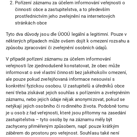
Pořízení záznamu za účelem informování veřejnosti o
činnosti obce a zastupitelstva, a to především
prostřednictvím jeho zveřejnění na internetových
stránkách obce
Tyto dva důvody jsou dle ÚOOÚ legální a legitimní. Pouze v
některých případech může ovšem dojít k omezení rozsahu a
způsobu zpracování či zveřejnění osobních údajů.
V případě pořízení záznamu za účelem informování
veřejnosti lze zjednodušeně konstatovat, že obec může
informovat o své vlastní činnosti bez jakéhokoliv omezení,
ale pouze pokud zveřejňovaná informace nesouvisí s
konkrétní fyzickou osobou. U zastupitelů a úředníků obce
není třeba získávat jejich souhlas s pořízením a zveřejněním
záznamu, nebo jejich údaje nějak anonymizovat, pokud se
netýkají jejich osobního či rodinného života. Podobně tomu
je u osob z řad veřejnosti, které jsou přítomny na zasedání
zastupitelstva – tyto osoby by na záznamu měly být
zachyceny přiměřeným způsobem, např. pouze krátkým
záběrem do prostoru pro veřejnost. Souhlasu také není