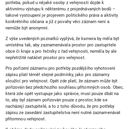
potřeba, pokud u nějaké osoby z veřejnosti dojde k
aktivnímu výstupu k některému z projednávaných bodů –
takové vystoupení je projevem politického práva a aktivity
konkrétního občana a již z povahy věci záznam není a
nemůže být anonymní.
Z výše uvedených poznatků vyplývá, že kamera by měla být
umístěna tak, aby zaznamenávala prostor pro zastupitele
obce či kraje a pro řečníky z řad veřejnosti, neměla by ale
nepřetržitě natáčet prostor pro veřejnost.
Pro pořízení záznamu pro potřeby pozdějšího vyhotovení
zápisu platí téměř stejné podmínky, jako pro záznamy
sloužící pro veřejnost. Opět zde platí, že záznam může být
pořizován bez předchozího souhlasu přítomných osob. Obec,
která zde opět vystupuje jako správce, musí pouze dbát na
to, aby byl záznam pořizován pouze z prostor, kde se
nacházejí zastupitelé, a to z toho důvodu, že pro potřeby
zápisu ze zasedání zastupitelstva není nutné zaznamenávat
přítomnou veřejnost.