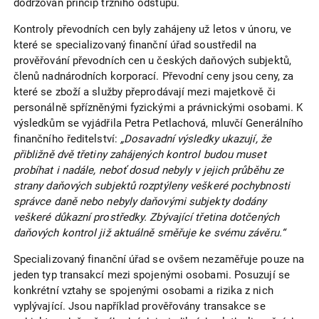
dodržován princip tržního odstupu.
Kontroly převodních cen byly zahájeny už letos v únoru, ve
které se specializovaný finanční úřad soustředil na
prověřování převodních cen u českých daňových subjektů,
členů nadnárodních korporací. Převodní ceny jsou ceny, za
které se zboží a služby přeprodávají mezi majetkově či
personálně spřízněnými fyzickými a právnickými osobami. K
výsledkům se vyjádřila Petra Petlachová, mluvčí Generálního
finančního ředitelství:
„Dosavadní výsledky ukazují, že
přibližně dvě třetiny zahájených kontrol budou muset
probíhat i nadále, neboť dosud nebyly v jejich průběhu ze
strany daňových subjektů rozptýleny veškeré pochybnosti
správce daně nebo nebyly daňovými subjekty dodány
veškeré důkazní prostředky. Zbývající třetina dotčených
daňových kontrol již aktuálně směřuje ke svému závěru.“
Specializovaný finanční úřad se ovšem nezaměřuje pouze na
jeden typ transakcí mezi spojenými osobami. Posuzují se
konkrétní vztahy se spojenými osobami a rizika z nich
vyplývající. Jsou například prověřovány transakce se