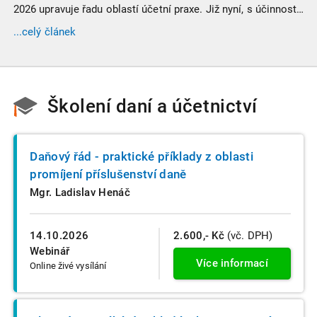
2026 upravuje řadu oblastí účetní praxe. Již nyní, s účinností
od 3. září 2025, platí nová, zvýšená kritéria pro zařazení firem
...celý článek
do velikostních a použijí se zpětně již pro účetní období
započaté v roce 2024.
Školení daní a účetnictví
Daňový řád - praktické příklady z oblasti
promíjení příslušenství daně
Mgr. Ladislav Henáč
14.10.2026
2.600,- Kč
(vč. DPH)
Webinář
Více informací
Online živé vysílání