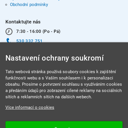
Obchodní podmínky
Kontaktujte nás
7:30 - 16:00 (Po - Pá)
530 332 751
info@integracentrum.cz
Nastavení ochrany soukromí
Odběr pozvánek
na email
Tato webová stránka používá soubory cookies k zajištění
funkčnosti webu a s Vaším souhlasem i k personalizaci
obsahu. Prosíme o potvrzení souhlasu s využíváním cookies
INTEGRA CENTRUM s.r.o.
a předáním údajů pro zobrazení cílené reklamy na sociálních
Jabloňová 662/7
sítích a reklamních sítích na dalších webech.
621 00 Brno
Více informací o cookies
IČ: 26234203
DIČ: CZ26234203