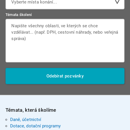
Vyberte místa konání...
Témata školení
Odebírat pozvánky
Témata, která školíme
Daně, účetnictví
Dotace, dotační programy