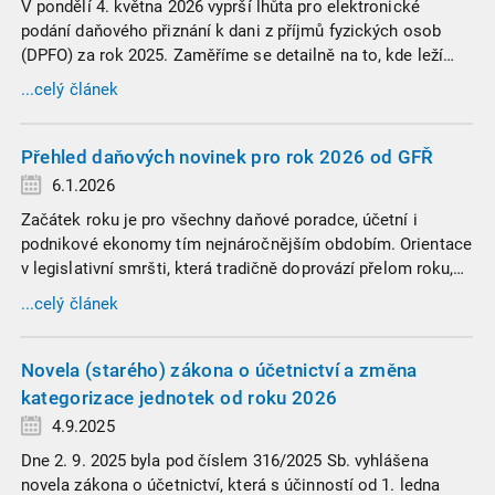
V pondělí 4. května 2026 vyprší lhůta pro elektronické
podání daňového přiznání k dani z příjmů fyzických osob
(DPFO) za rok 2025. Zaměříme se detailně na to, kde leží
hranice povinnosti přiznání podat, jaké jsou nejčastější
...celý článek
chytáky v soubězích příjmů a na co si dát v roce 2026
obzvlášť pozor.
Přehled daňových novinek pro rok 2026 od GFŘ
6.1.2026
Začátek roku je pro všechny daňové poradce, účetní i
podnikové ekonomy tím nejnáročnějším obdobím. Orientace
v legislativní smršti, která tradičně doprovází přelom roku,
vyžaduje nastudovat všechny novely a doprovodné
...celý článek
informace. Generální finanční ředitelství (GFŘ) zveřejnilo
souhrnný materiál, který by neměl chybět v záložkách
žádného daňového profesionála.
Novela (starého) zákona o účetnictví a změna
kategorizace jednotek od roku 2026
4.9.2025
Dne 2. 9. 2025 byla pod číslem 316/2025 Sb. vyhlášena
novela zákona o účetnictví, která s účinností od 1. ledna