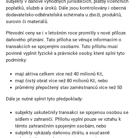
subjekty v daňově výhodných jurisdikcích, platby licenčních
poplatků, služeb a úroků. Dále jsou kontrolovány i obecná
dodavatelsko-odběratelská schémata u zboží, produktů,
surovin či materiálů.
Převodní ceny se i v letošním roce promítly v nové příloze
daňového přiznání. Tato příloha se věnuje informacím o
transakcích se spojenými osobami. Tuto přílohu musí
povinně vyplnit fyzické a právnické osoby, které splní tyto
podmínky:
mají aktiva celkem více než 40 milionů Kč,
mají čistý obrat více než 80 milionů Kč, nebo
průměrný přepočtený stav zaměstnanců více než 50
Dále je nutné splnit tyto předpoklady:
subjekty uskutečnily transakci se spojenou osobou se
sídlem v zahraničí. Přílohu vyplní pouze ve vztahu k
těmto zahraničním spojeným osobám, nebo
subjekty vykázaly daňovou ztrátu, a současně