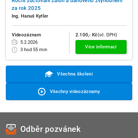
Roční zúčtování záloh a daňového zvýhodnění
za rok 2025
Ing. Hanuš Kytler
Videozáznam
2.100,- Kč
(vč. DPH)
5.2.2026
Více informací
3 hod 55 min
Všechna školení
Všechny videozáznamy
Odběr pozvánek