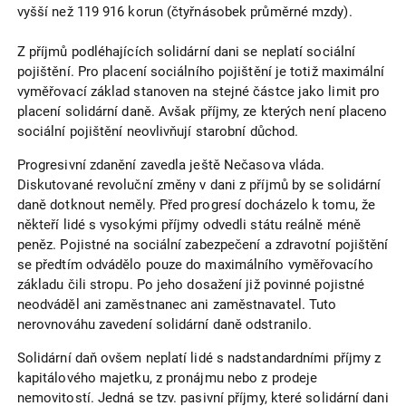
vyšší než 119 916 korun (čtyřnásobek průměrné mzdy).
Z příjmů podléhajících solidární dani se neplatí sociální
pojištění. Pro placení sociálního pojištění je totiž maximální
vyměřovací základ stanoven na stejné částce jako limit pro
placení solidární daně. Avšak příjmy, ze kterých není placeno
sociální pojištění neovlivňují starobní důchod.
Progresivní zdanění zavedla ještě Nečasova vláda.
Diskutované revoluční změny v dani z příjmů by se solidární
daně dotknout neměly. Před progresí docházelo k tomu, že
někteří lidé s vysokými příjmy odvedli státu reálně méně
peněz. Pojistné na sociální zabezpečení a zdravotní pojištění
se předtím odvádělo pouze do maximálního vyměřovacího
základu čili stropu. Po jeho dosažení již povinné pojistné
neodváděl ani zaměstnanec ani zaměstnavatel. Tuto
nerovnováhu zavedení solidární daně odstranilo.
Solidární daň ovšem neplatí lidé s nadstandardními příjmy z
kapitálového majetku, z pronájmu nebo z prodeje
nemovitostí. Jedná se tzv. pasivní příjmy, které solidární dani