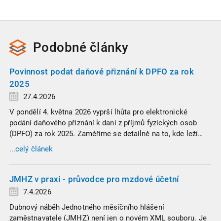
Podobné
články
Povinnost podat daňové přiznání k DPFO za rok
2025
27.4.2026
V pondělí 4. května 2026 vyprší lhůta pro elektronické
podání daňového přiznání k dani z příjmů fyzických osob
(DPFO) za rok 2025. Zaměříme se detailně na to, kde leží
hranice povinnosti přiznání podat, jaké jsou nejčastější
...celý článek
chytáky v soubězích příjmů a na co si dát v roce 2026
obzvlášť pozor.
JMHZ v praxi - průvodce pro mzdové účetní
7.4.2026
Dubnový náběh Jednotného měsíčního hlášení
zaměstnavatele (JMHZ) není jen o novém XML souboru. Je