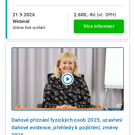
21.9.2026
2.600,- Kč
(vč. DPH)
Webinář
Více informací
Online živé vysílání
Daňové přiznání fyzických osob 2025, uzavření
daňové evidence, přehledy k pojištění, změny
2026