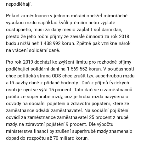
nepodléhají.
Pokud zaměstnanec v jednom měsíci obdržel mimořádně
vysokou mzdu například kvůli prémiím nebo výplatě
odstupného, musí za daný měsíc zaplatit solidární daň, i
přesto že jeho roční příjmy ze závislé činnosti za rok 2018
budou nižší než 1 438 992 korun. Zpětně pak vznikne nárok
na vrácení solidární daně.
Pro rok 2019 dochází ke zvýšení limitu pro rozhodné příjmy
podléhající solidární dani na 1 569 552 korun. V současnosti
chce politická strana ODS chce zrušit tzv. superhrubou mzdu
a tři sazby daně z přidané hodnoty. Daň z příjmů fyzických
osob je nyní ve výši 15 procent. Tato daň se u zaměstnanců
počítá ze superhrubé mzdy, což je hrubá mzda navýšená o
odvody na sociální pojištění a zdravotní pojištění, které ze
zaměstnance odvádí zaměstnavatel. Na sociální pojištění
odvádí za zaměstnance zaměstnavatel 25 procent z hrubé
mzdy, na zdravotní pojištění 9 procent. Dle výpočtu
ministerstva financí by zrušení superhrubé mzdy znamenalo
dopad do rozpočtu až 70 miliard korun.