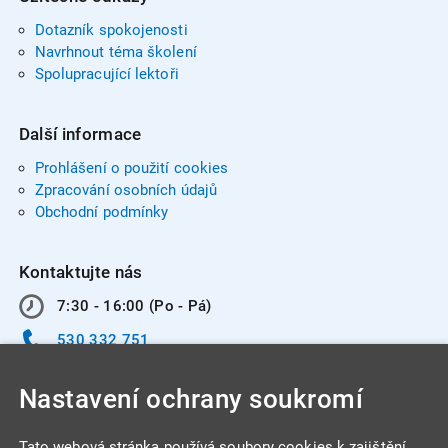
Dotazník spokojenosti
Navrhnout téma školení
Spolupracující lektoři
Další informace
Prohlášení o použití cookies
Zpracování osobních údajů
Obchodní podmínky
Kontaktujte nás
7:30 - 16:00 (Po - Pá)
530 332 751
info@integracentrum.cz
Nastavení ochrany soukromí
Odběr pozvánek
na email
Tato webová stránka používá soubory cookies k zajištění