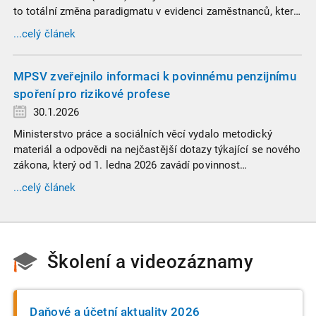
to totální změna paradigmatu v evidenci zaměstnanců, která
propojuje sociální správu, finanční úřady a úřady práce do
...celý článek
jednoho nekompromisního celku
MPSV zveřejnilo informaci k povinnému penzijnímu
spoření pro rizikové profese
30.1.2026
Ministerstvo práce a sociálních věcí vydalo metodický
materiál a odpovědi na nejčastější dotazy týkající se nového
zákona, který od 1. ledna 2026 zavádí povinnost
zaměstnavatelů přispívat na spoření na stáří zaměstnancům
...celý článek
v náročných profesích.
Školení a videozáznamy
Daňové a účetní aktuality 2026