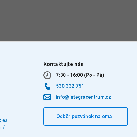
Kontaktujte nás
7:30 - 16:00 (Po - Pá)
530 332 751
info@integracentrum.cz
Odběr pozvánek
na email
kies
ajů