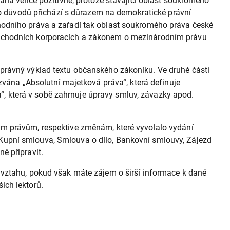
ána velice pozitivně, protože stávající oblast soukromého
hto důvodů přichází s důrazem na demokratické právní
hodního práva a zařadí tak oblast soukromého práva české
 obchodních korporacích a zákonem o mezinárodním právu
správný výklad textu občanského zákoníku. Ve druhé části
zvána „Absolutní majetková práva“, která definuje
va“, která v sobě zahrnuje úpravy smluv, závazky apod.
právům, respektive změnám, které vyvolalo vydání
Kupní smlouva, Smlouva o dílo, Bankovní smlouvy, Zájezd
ě připravit.
 vztahu, pokud však máte zájem o širší informace k dané
ich lektorů.