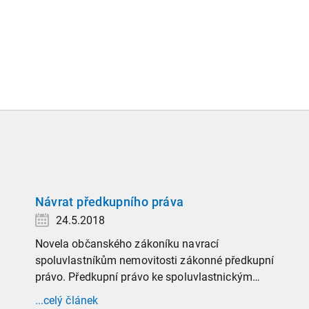
Návrat předkupního práva
24.5.2018
Novela občanského zákoníku navrací
spoluvlastníkům nemovitosti zákonné předkupní
právo. Předkupní právo ke spoluvlastnickým
podílům na nemovitých věcech začalo nově
...celý článek