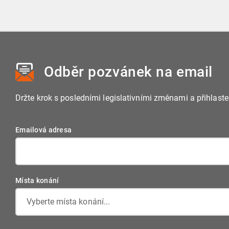
bezúplatném nabytí a dle zákona je osvobozeno
od daně z příjmů.
Odběr pozvánek
na email
Držte krok s posledními legislativními změnami a přihlast
Emailová adresa
Místa konání
Vyberte místa konání...