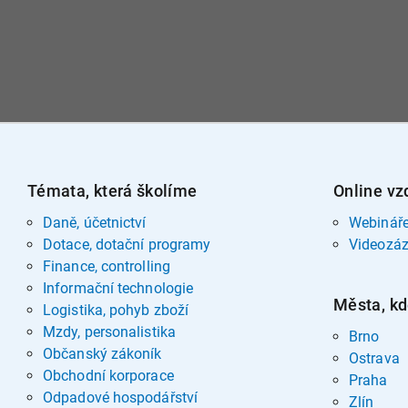
Témata, která školíme
Online vz
Daně, účetnictví
Webinář
Dotace, dotační programy
Videozá
Finance, controlling
Informační technologie
Města, kd
Logistika, pohyb zboží
Mzdy, personalistika
Brno
Občanský zákoník
Ostrava
Obchodní korporace
Praha
Odpadové hospodářství
Zlín