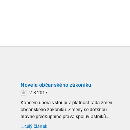
Novela občanského zákoníku
2.3.2017
Koncem února vstoupí v platnost řada změn
občanského zákoníku. Změny se dotknou
hlavně předkupního práva spoluvlastníků
nemovitostí, výše kauce u nájmu bytu a domu a
...celý článek