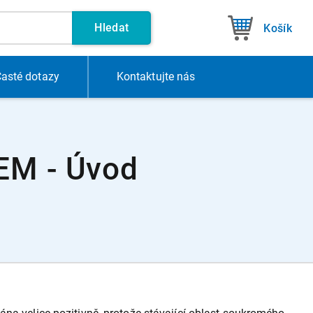
Hledat
Košík
asté dotazy
Kontakt
ujte nás
M - Úvod