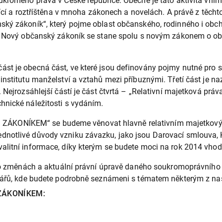
ukromého práva v České republice. Obecně je tato aktivita vním
ující a roztříštěna v mnoha zákonech a novelách. A právě z těc
ský zákoník“, který pojme oblast občanského, rodinného i obc
mě. Nový občanský zákoník se stane spolu s novým zákonem o
st je obecná část, ve které jsou definovány pojmy nutné pro 
nstitutu manželství a vztahů mezi příbuznými. Třetí část je na
 Nejrozsáhlejší částí je část čtvrtá – „Relativní majetková prá
hnické náležitosti s vydáním.
ÁKONÍKEM“ se budeme věnovat hlavně relativním majetkovým 
dnotlivé důvody vzniku závazku, jako jsou Darovací smlouva, 
litní informace, díky kterým se budete moci na rok 2014 vhodn
ce o změnách a aktuální právní úpravě daného soukromoprávního
inářů, kde budete podrobně seznámeni s tématem některým z naš
 ZÁKONÍKEM: