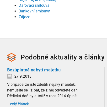
Darovací smlouva
Bankovní smlouvy
Zájezd
Podobné
aktuality a
články
Bezúplatné nabytí majetku
27.9.2018
V případě, že jste zdědili nějaký majetek,
nemusíte se již bát, že z něj odvedete daň.
Dědická daň byla totiž v roce 2014 úplně
zrušena. V současnosti se hovoří o tzv.
...celý článek