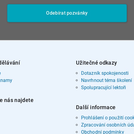
Odebírat pozvánky
dělávání
Užitečné odkazy
e
Dotazník spokojenosti
znamy
Navrhnout téma školení
Spolupracující lektoři
e nás najdete
Další informace
Prohlášení o použití coo
Zpracování osobních úd
Obchodní podmínky