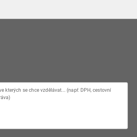
rozšíření režimu inženýrských sítí na všechny
liniové stavby.
Novela by měla pomoci lidem s nižšími příjmy.
Díky ní by mělo dojít ke snížení hranici
maximální kauce u nájmu bytu a domu, a to ze
šestinásobku měsíčního nájemného na
trojnásobek.