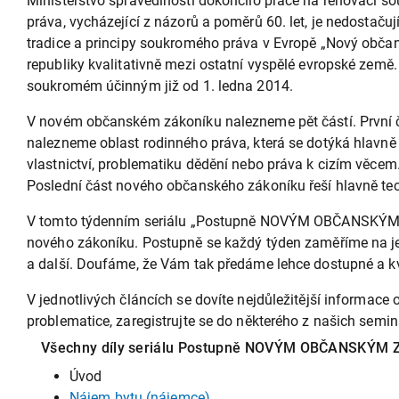
Ministerstvo spravedlnosti dokončilo práce na renovaci so
práva, vycházející z názorů a poměrů 60. let, je nedostač
tradice a principy soukromého práva v Evropě „Nový občan
republiky kvalitativně mezi ostatní vyspělé evropské ze
soukromém účinným již od 1. ledna 2014.
V novém občanském zákoníku nalezneme pět částí. První čá
nalezneme oblast rodinného práva, která se dotýká hlavně i
vlastnictví, problematiku dědění nebo práva k cizím věcem.
Poslední část nového občanského zákoníku řeší hlavně tec
V tomto týdenním seriálu „Postupně NOVÝM OBČANSKÝM Z
nového zákoníku. Postupně se každý týden zaměříme na je
a další. Doufáme, že Vám tak předáme lehce dostupné a kva
V jednotlivých článcích se dovíte nejdůležitější informa
problematice, zaregistrujte se do některého z našich sem
Všechny díly seriálu Postupně NOVÝM OBČANSKÝM
Úvod
Nájem bytu (nájemce)